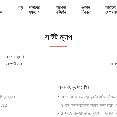
পণ্য
আমাদের
কারখানা
গুণমান
আমাদের 
ক
সম্বন্ধে
পরিদর্শন
নিয়ন্ত্রণ
যোগাযো
সাইট ম্যাপ
কারখানা ভ্রমণ
কোম্পানী সেবা
আমাদ
একক সুই কুইল্টিং মেশিন
ি সুই দূরত্ব
2600RPM একক সুই কুইল্টিং মেশিন কম্পিউট
 WV12
3 ফেজ কম্পিউটারাইজড সিঙ্গেল নিডেল কুইল্টিং মে
8.8KW কম্পিউটারাইজড কুইল্টিং মেশিন সিই লো 