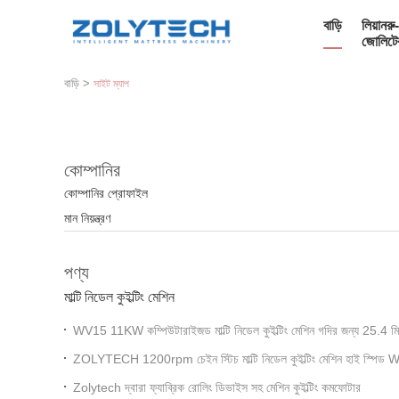
বাড়ি
লিয়ানরু-
জোলিটে
বাড়ি
>
সাইট ম্যাপ
কোম্পানির
কোম্পানির প্রোফাইল
মান নিয়ন্ত্রণ
পণ্য
মাল্টি নিডেল কুইল্টিং মেশিন
WV15 11KW কম্পিউটারাইজড মাল্টি নিডেল কুইল্টিং মেশিন গদির জন্য 25.4 মিম
ZOLYTECH 1200rpm চেইন স্টিচ মাল্টি নিডেল কুইল্টিং মেশিন হাই স্পিড
Zolytech দ্বারা ফ্যাব্রিক রোলিং ডিভাইস সহ মেশিন কুইল্টিং কমফোটার