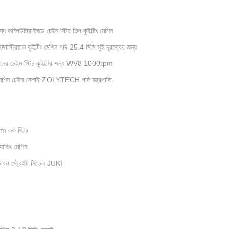
 কম্পিউটারাইজড চেইন স্টিচ শিল্প কুইল্টিং মেশিন
স্ট্রিয়াল কুইল্টিং মেশিন গদি 25.4 মিমি সুই দূরত্বের জন্য
েশিনের চেইন স্টিচ কুইল্টের জন্য WV8 1000rpm
 মেশিন চেইন সেলাই ZOLYTECH গদি যন্ত্রপাতি
pm লক স্টিচ
াঞ্জিং মেশিন
 ডাবল স্ট্রেইট নিডেল JUKI