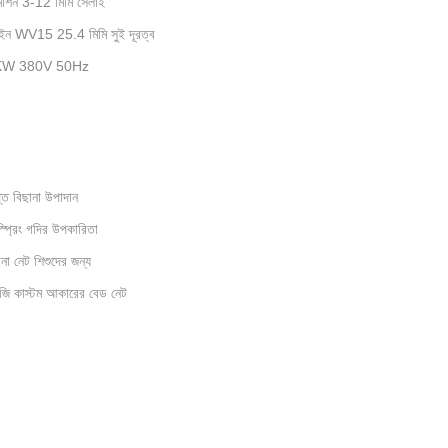
শিন 3-12 মিমি সেলাই
 লাইন WV15 25.4 মিমি সুই দূরত্ব
াতি 10KW 380V 50Hz
প্ত বিছানা উপাদান
স্প্রিং গদির উপকারিতা
ছানা নেট শিশুদের জন্য
নোলজি কাস্টম আকারের বেড নেট