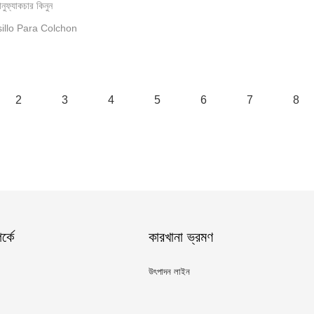
ফ্যাকচার কিনুন
olsillo Para Colchon
2
3
4
5
6
7
8
্কে
কারখানা ভ্রমণ
উৎপাদন লাইন