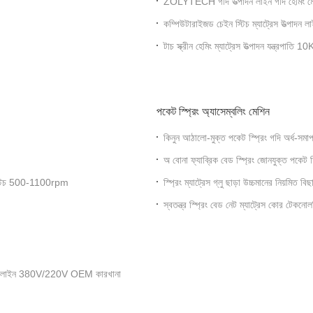
ZOLYTECH গদি উত্পাদন লাইন গদি হেমিং মে
কম্পিউটারাইজড চেইন স্টিচ ম্যাট্রেস উত্পাদন
টাচ স্ক্রীন হেমিং ম্যাট্রেস উত্পাদন যন্ত্রপ
পকেট স্প্রিং অ্যাসেম্বলিং মেশিন
কিনুন আঠালো-মুক্ত পকেট স্প্রিং গদি অর্ধ-সমা
অ বোনা ফ্যাব্রিক বেড স্প্রিং জোনযুক্ত পকেট 
ক স্টিচ 500-1100rpm
স্প্রিং ম্যাট্রেস গ্লু ছাড়া উচ্চমানের নিয়মিত বি
স্বতন্ত্র স্প্রিং বেড নেট ম্যাট্রেস কোর টেক
রোডাকশন লাইন 380V/220V OEM কারখানা