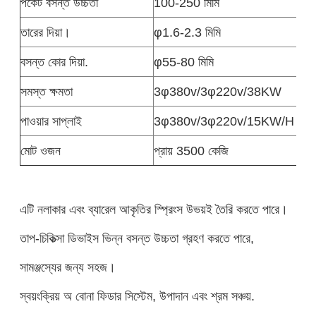
পকেট বসন্ত উচ্চতা
100-250 মিমি
তারের দিয়া।
φ1.6-2.3 মিমি
বসন্ত কোর দিয়া.
φ55-80 মিমি
সমস্ত ক্ষমতা
3φ380v/3φ220v/38KW
পাওয়ার সাপ্লাই
3φ380v/3φ220v/15KW/H
মোট ওজন
প্রায় 3500 কেজি
এটি নলাকার এবং ব্যারেল আকৃতির স্প্রিংস উভয়ই তৈরি করতে পারে।
তাপ-চিকিত্সা ডিভাইস ভিন্ন বসন্ত উচ্চতা গ্রহণ করতে পারে,
সামঞ্জস্যের জন্য সহজ।
স্বয়ংক্রিয় অ বোনা ফিডার সিস্টেম, উপাদান এবং শ্রম সঞ্চয়.