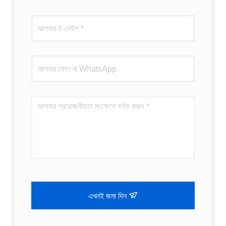
এখনই জমা দিন