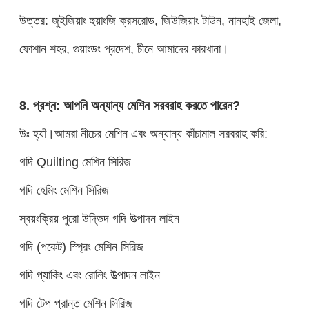
উত্তর: জুইজিয়াং হুয়াংজি ক্রসরোড, জিউজিয়াং টাউন, নানহাই জেলা,
ফোশান শহর, গুয়াংডং প্রদেশ, চীনে আমাদের কারখানা।
8. প্রশ্ন: আপনি অন্যান্য মেশিন সরবরাহ করতে পারেন?
উঃ হ্যাঁ।আমরা নীচের মেশিন এবং অন্যান্য কাঁচামাল সরবরাহ করি:
গদি Quilting মেশিন সিরিজ
গদি হেমিং মেশিন সিরিজ
স্বয়ংক্রিয় পুরো উদ্ভিদ গদি উত্পাদন লাইন
গদি (পকেট) স্প্রিং মেশিন সিরিজ
গদি প্যাকিং এবং রোলিং উত্পাদন লাইন
গদি টেপ প্রান্ত মেশিন সিরিজ