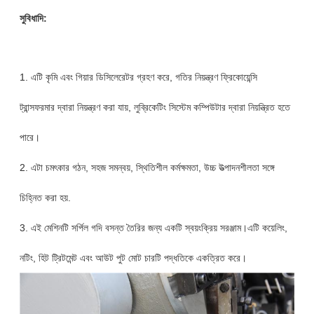
সুবিধাদি:
1. এটি কৃমি এবং গিয়ার ডিসিলেরেটর গ্রহণ করে, গতির নিয়ন্ত্রণ ফ্রিকোয়েন্সি
ট্রান্সফরমার দ্বারা নিয়ন্ত্রণ করা যায়, লুব্রিকেটিং সিস্টেম কম্পিউটার দ্বারা নিয়ন্ত্রিত হতে
পারে।
2. এটা চমৎকার গঠন, সহজ সমন্বয়, স্থিতিশীল কর্মক্ষমতা, উচ্চ উত্পাদনশীলতা সঙ্গে
চিহ্নিত করা হয়.
3. এই মেশিনটি সর্পিল গদি বসন্ত তৈরির জন্য একটি স্বয়ংক্রিয় সরঞ্জাম।এটি কয়েলিং,
নটিং, হিট ট্রিটমেন্ট এবং আউট পুট মোট চারটি পদ্ধতিকে একত্রিত করে।