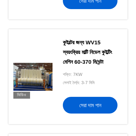
সেরা দাম পান
কুইল্টের জন্য WV15
স্বয়ংক্রিয় মাল্টি নিডেল কুইল্টিং
মেশিন 60-370 মি/ঘন্টা
শক্তি: 7KW
সেলাই দৈর্ঘ্য: 3-7 মিমি
ভিডিও
সেরা দাম পান