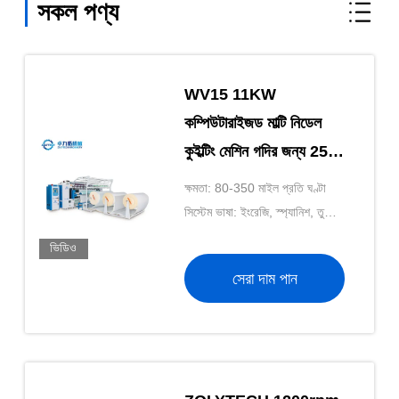
সকল পণ্য
WV15 11KW
কম্পিউটারাইজড মাল্টি নিডেল
কুইল্টিং মেশিন গদির জন্য 25.4
মিমি সুই দূরত্ব
ক্ষমতা: 80-350 মাইল প্রতি ঘণ্টা
সিস্টেম ভাষা: ইংরেজি, স্প্যানিশ, তুর্কি,
পোলিশ, রোমানিয়ান, চেক
ভিডিও
সেরা দাম পান