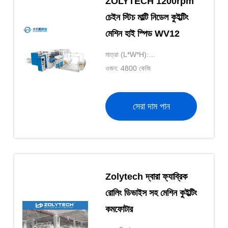
ZOLYTECH 1200rpm
চেইন স্টিচ মাল্টি নিডেল কুইল্টিং
মেশিন হাই স্পিড WV12
মাত্রা (L*W*H):
5400*1650*2050mm
ওজন: 4800 কেজি
সেরা দাম পান
Zolytech দ্বারা ফ্যাব্রিক
রোলিং ডিভাইস সহ মেশিন কুইল্টিং
কমফোটার