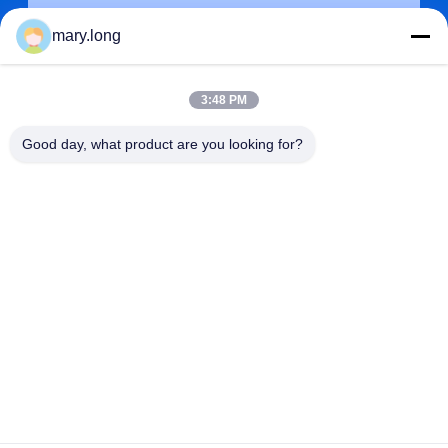
mary.long
3:48 PM
Good day, what product are you looking for?
জমা দিন
ঠিকানা
না। 10, ঝংজিনডং রোড, গাওবু টাউন, ডংগুয়ান সিটি, গুয়াংডং, চীন 523285
ZOLYTECH MACHINERY CO., LTD