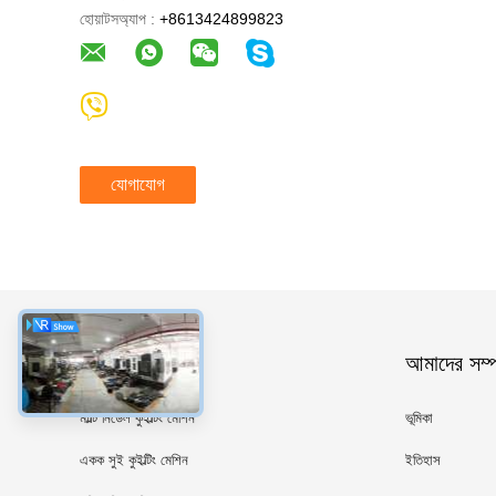
হোয়াটসঅ্যাপ :
+8613424899823
যোগাযোগ
ধরন
আমাদের সম্পর
মাল্টি নিডেল কুইল্টিং মেশিন
ভূমিকা
একক সুই কুইল্টিং মেশিন
ইতিহাস