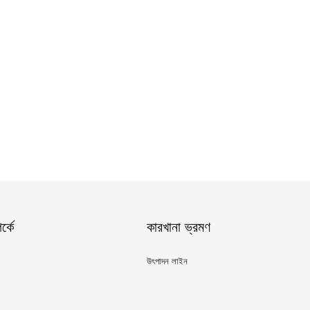
্কে
কারখানা ভ্রমণ
উৎপাদন লাইন