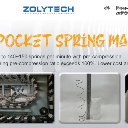
বাড়ি
লিয়ানরু-
জোলিটে