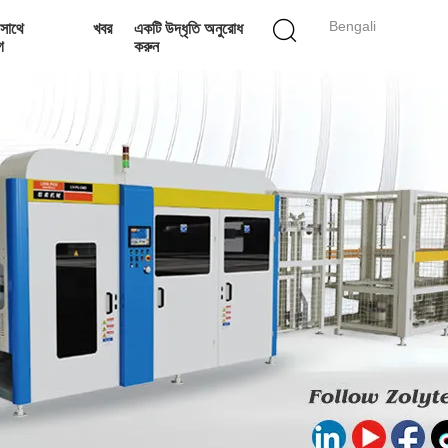
Bengali
সাথে
খবর
একটি উদ্ধৃতি অনুরোধ
গ
করুন