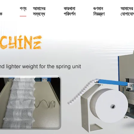
পণ্য
আমাদের
কারখানা
গুণমান
আমাদের 
ক
সম্বন্ধে
পরিদর্শন
নিয়ন্ত্রণ
যোগাযো