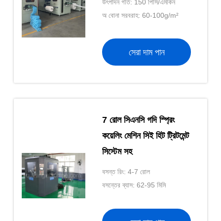
উৎপাদন গতি: 150 পিসি/এমকিন
অ বোনা সরবরাহ: 60-100g/m²
সেরা দাম পান
7 রোল সিএনসি গদি স্প্রিং
কয়েলিং মেশিন সিই হিট ট্রিটমেন্ট
সিস্টেম সহ
বসন্ত রিং: 4-7 রোল
বসন্তের ব্যাস: 62-95 মিমি