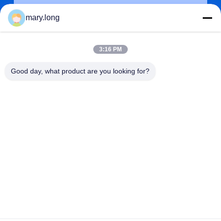
mary.long
3:16 PM
Good day, what product are you looking for?
জমা দিন
ঠিকানা
না। 10, ঝংজিনডং রোড, গাওবু টাউন, ডংগুয়ান সিটি, গুয়াংডং, চীন 523285
ZOLYTECH MACHINERY CO., LTD