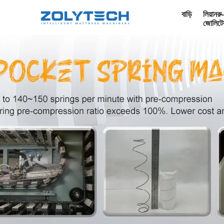
বাড়ি
লিয়ানরু-
জোলিটে