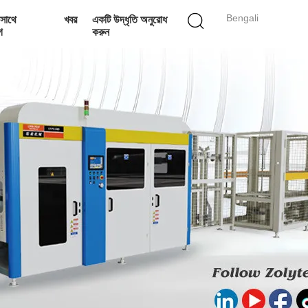
Bengali
সাথে
খবর
একটি উদ্ধৃতি অনুরোধ
গ
করুন