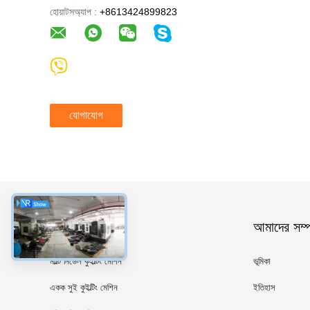
হোয়াটসঅ্যাপ :
+8613424899823
যোগাযোগ
ধরন
আমাদের সম্পর
মাল্টি নিডেল কুইল্টিং মেশিন
ভূমিকা
একক সুই কুইল্টিং মেশিন
ইতিহাস