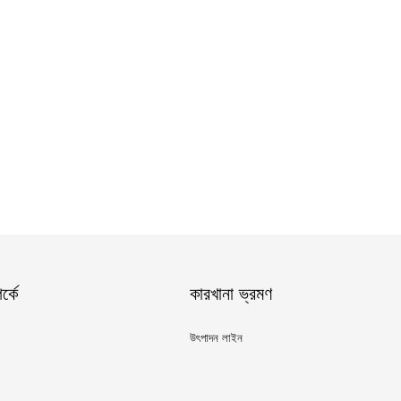
্কে
কারখানা ভ্রমণ
উৎপাদন লাইন