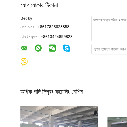
যোগাযোগের ঠিকানা
Becky
ফোন নম্বর :
+8617825623858
হোয়াটসঅ্যাপ :
+8613424899823
অধিক গদি স্প্রিং কয়েলিং মেশিন