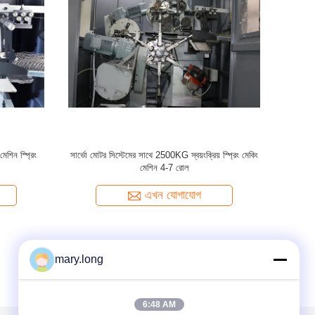
ন 80pcs/মিনিট
4.1KW 3 ফেজ পকেট স্প্রিং অ্যাসেম্বলি মেশিন 380V
220V পকেট স্প্রিং সরঞ্জাম
এখন যোগাযোগ
mary.long
6:48 AM