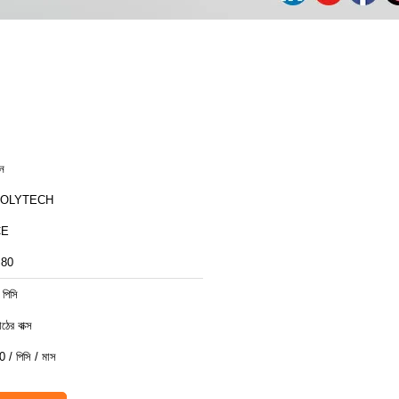
ীন
ZOLYTECH
CE
80
 পিসি
ঠের বাক্স
0 / পিসি / মাস