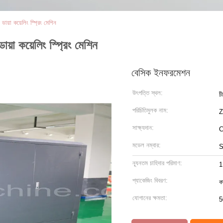
ায়া কয়েলিং স্প্রিং মেশিন
়া কয়েলিং স্প্রিং মেশিন
বেসিক ইনফরমেশন
উৎপত্তি স্থল:
চ
পরিচিতিমুলক নাম:
সাক্ষ্যদান:
মডেল নম্বার:
S
ন্যূনতম চাহিদার পরিমাণ:
1
প্যাকেজিং বিবরণ:
কা
যোগানের ক্ষমতা:
5