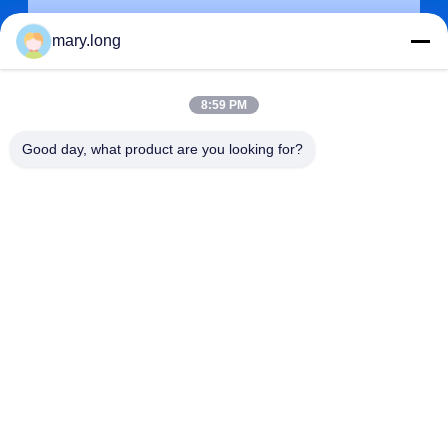
mary.long
8:59 PM
Good day, what product are you looking for?
জমা দিন
ঠিকানা
না। 10, ঝংজিনডং রোড, গাওবু টাউন, ডংগুয়ান সিটি, গুয়াংডং, চীন 523285
ZOLYTECH MACHINERY CO., LTD