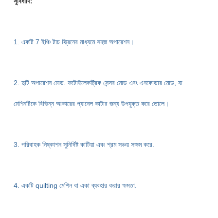
সুবিধাদি:
1. একটি 7 ইঞ্চি টাচ স্ক্রিনের মাধ্যমে সহজ অপারেশন।
2. দুটি অপারেশন মোড: ফটোইলেকট্রিক সেন্সর মোড এবং এনকোডার মোড, যা
মেশিনটিকে বিভিন্ন আকারের প্যানেল কাটার জন্য উপযুক্ত করে তোলে।
3. পরিবাহক নিষ্কাশন সুনির্দিষ্ট কাটিয়া এবং শ্রম সঞ্চয় সক্ষম করে.
4. একটি quilting মেশিন বা একা ব্যবহার করার ক্ষমতা.