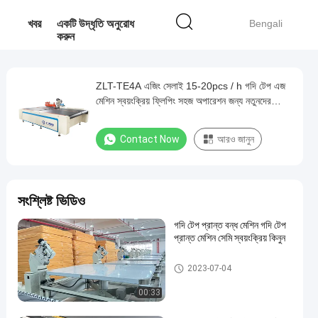
খবর
একটি উদ্ধৃতি অনুরোধ
Bengali
করুন
ZLT-TE4A এজিং সেলাই 15-20pcs / h গদি টেপ এজ
মেশিন স্বয়ংক্রিয় ফ্লিপিং সহজ অপারেশন জন্য নতুনদের
OEM চীন
Contact Now
আরও জানুন
সংশ্লিষ্ট ভিডিও
গদি টেপ প্রান্ত বন্ধ মেশিন গদি টেপ
প্রান্ত মেশিন সেমি স্বয়ংক্রিয় কিনুন
গদি টেপ প্রান্ত মেশিন
2023-07-04
00:33