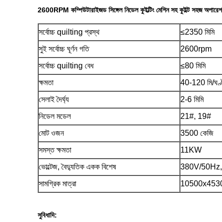
2600RPM কম্পিউটারাইজড সিঙ্গেল নিডেল কুইল্টিং মেশিন সহ কুইল্ট সহজ অপারে
সর্বোচ্চ quilting প্রস্থ
≤2350 মিমি
সুই সর্বোচ্চ ঘূর্ণন গতি
2600rpm
সর্বোচ্চ quilting বেধ
≤80 মিমি
ক্ষমতা
40-120 মি/ঘণ্
সেলাই দৈর্ঘ্য
2-6 মিমি
নিডেল মডেল
21#, 19#
মোট ওজন
3500 কেজি
সমস্ত ক্ষমতা
11KW
ভোল্টেজ, বৈদ্যুতিক একক বিশেষ
380V/50Hz,
সামগ্রিক মাত্রা
10500x4530
সুবিধাদি: