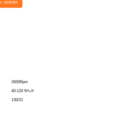
 যোগাযোগ
2600Rpm
40-120 মি/ঘণ্টা
130/21