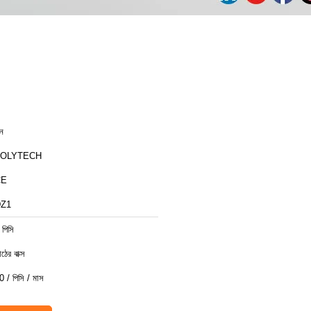
ীন
ZOLYTECH
CE
Z1
 পিসি
ঠের বাক্স
0 / পিসি / মাস