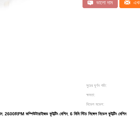
ভালো দাম
এখন
সুচের ঘূর্ণন গতি:
ক্ষমতা:
নিডেল মডেল:
িন
2600RPM কম্পিউটারাইজড কুইল্টিং মেশিন
6 মিমি স্টিচ সিঙ্গেল নিডেল কুইল্টিং মেশিন
,
,