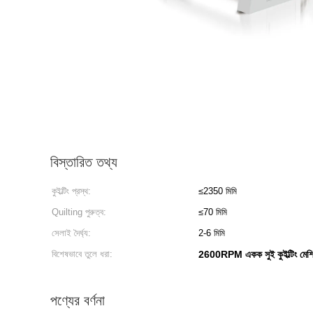
বিস্তারিত তথ্য
কুইল্টিং প্রস্থ:
≤2350 মিমি
Quilting পুরুত্ব:
≤70 মিমি
সেলাই দৈর্ঘ্য:
2-6 মিমি
বিশেষভাবে তুলে ধরা:
2600RPM একক সুই কুইল্টিং মেশ
পণ্যের বর্ণনা