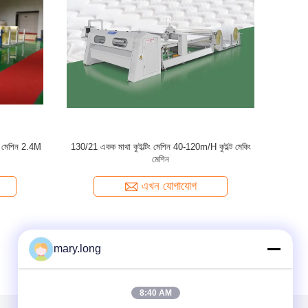
িং মেশিন 2.4M
130/21 একক মাথা কুইল্টিং মেশিন 40-120m/H কুইল্ট মেকিং
হ
মেশিন
এখন যোগাযোগ
mary.long
8:40 AM