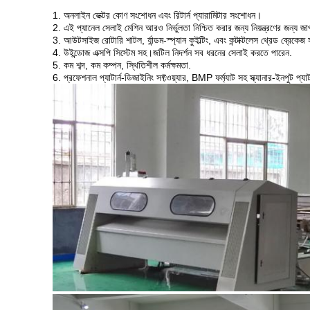
1. অনলাইন ভেক্টর কোণ সংশোধন এবং রিটার্ন প্যারামিটার সংশোধন।
2. এই প্যানেল সেলাই মেশিন আরও নির্ভুলতা নিশ্চিত করার জন্য নিয়ন্ত্রণের জন্য 
3. আউটসাইজ রোটারি শাটল, র্যান্ডম-স্প্যান কুইল্টিং, এবং কন্টাক্টলেস থ্রেড ব্রেকেজ 
4. উইন্ডোজ এক্সপি সিস্টেম সহ।জটিল নিদর্শন সব ধরনের সেলাই করতে পারেন.
5. কম শব্দ, কম কম্পন, স্থিতিশীল কর্মক্ষমতা.
6. প্রফেশনাল প্যাটার্ন-ডিজাইনিং সফ্টওয়্যার, BMP ফর্ম্যাট সহ স্ক্যানার-ইনপুট