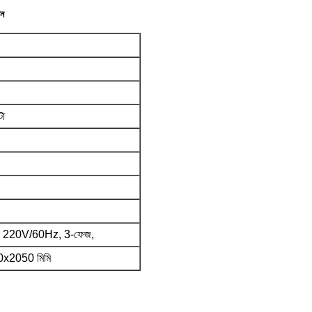
শন
টা
 220V/60Hz, 3-ফেজ,
x2050 মিমি