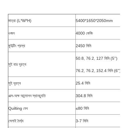
মাত্রা (L*W*H)
5400*1650*2050mm
ওজন
4000 কেজি
কুইল্টিং প্রস্থ
2450 মিমি
50.8, 76.2, 127 মিমি (5'')
সুই বার দূরত্ব
76.2, 76.2, 152.4 মিমি (6'')
সুই দূরত্ব
25.4 মিমি
এক্স-অক্ষ আন্দোলন স্থানচ্যুতি
304.8 মিমি
Quilting বেধ
≤80 মিমি
সেলাই দৈর্ঘ্য
3-7 মিমি