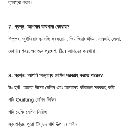
ব্যবস্থা করব।
7. প্রশ্ন: আপনার কারখানা কোথায়?
উত্তর: জুইজিয়াং হুয়াংজি ক্রসরোড, জিউজিয়াং টাউন, নানহাই জেলা,
ফোশান শহর, গুয়াংডং প্রদেশ, চীনে আমাদের কারখানা।
8. প্রশ্ন: আপনি অন্যান্য মেশিন সরবরাহ করতে পারেন?
উঃ হ্যাঁ।আমরা নীচের মেশিন এবং অন্যান্য কাঁচামাল সরবরাহ করি:
গদি Quilting মেশিন সিরিজ
গদি হেমিং মেশিন সিরিজ
স্বয়ংক্রিয় পুরো উদ্ভিদ গদি উত্পাদন লাইন