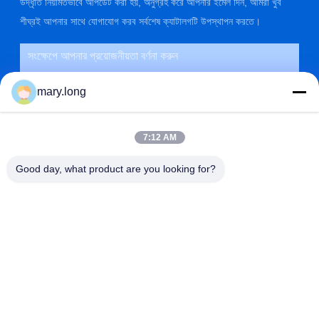
উদ্ধৃতি নিয়মিতভাবে আপডেট করা হয়, অনুগ্রহ করে আপনার ইমেল দিন, আমরা খুব
শীঘ্রই আপনার সাথে যোগাযোগ করব সর্বশেষ ক্যাটালগটি উপস্থাপন করতে।
mary.long
7:12 AM
Good day, what product are you looking for?
জমা দিন
ঠিকানা
না। 10, ঝংজিনডং রোড, গাওবু টাউন, ডংগুয়ান সিটি, গুয়াংডং, চীন 523285
ZOLYTECH MACHINERY CO., LTD