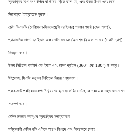
স্বয়ংক্রিয় স্টপ যখন উপরে বা নীচের থ্রেড ভাঙ্গা হয়, এবং উভয় উপরে এবং নিচে
নিরাপত্তা ইনফ্রারেড সুরক্ষা।
ডেল্টা ভিএফডি (ভেরিয়েবল-ফ্রিকোয়েন্সি ড্রাইভার) প্রধান শ্যাফ্ট (জেড শ্যাফ্ট),
প্যানাসনিক সার্ভো ড্রাইভার এবং মোটর স্যাডল (এক্স শ্যাফ্ট) এবং রোলার (ওয়াই শ্যাফ্ট)
নিয়ন্ত্রণ করে।
উভয় সিরিয়াল প্যাটার্ন এবং ট্যাক এবং জাম্প প্যাটার্ন (360° এবং 180°) উপলব্ধ।
উইন্ডোজ, সিএডি অঙ্কন ভিত্তিক নিয়ন্ত্রণ ব্যবস্থা।
প্রাক-সেট প্রক্রিয়াকরণের দৈর্ঘ্য শেষ হলে স্বয়ংক্রিয় স্টপ, যা শ্রম এবং সহজ অপারেশন
সংরক্ষণ করে।
মেশিন চলমান অবস্থার স্বয়ংক্রিয় সনাক্তকরণ.
শক্তিশালী মেশিন বডি এটিকে আরও নিঃশব্দে এবং স্থিরভাবে চালায়।