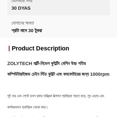
ডেলিভারি সময়
30 DYAS
যোগানের ক্ষমতা
প্রতি মাসে 30 টুকরা
Product Description
ZOLYTECH মাল্টি-নিডেল কুইল্টিং মেশিন উচ্চ গতির
কম্পিউটারাইজড চেইন স্টিচ কুইল্ট এবং কমফোটারের জন্য 1000rpm
সুই বার এবং প্লেট ডবল রকার যান্ত্রিক উত্পাদন প্রক্রিয়া গ্রহণ করে, লুব এড়ায় এবং
কার্যকরভাবে ফ্যাব্রিক নোংরা করে।