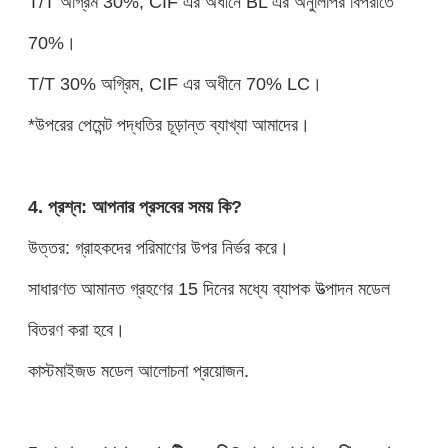
T/T অগ্রিম 30%, CIF এর অধীনে BL এর অনুলিপির বিপরীতে
70%।
T/T 30% অগ্রিম, CIF এর অধীনে 70% LC।
*উপরের পেমেন্ট পদ্ধতির চূড়ান্ত ব্যাখ্যা আমাদের।
4. প্রশ্ন: আপনার প্রসবের সময় কি?
উত্তর: গ্রাহকদের পরিমাণের উপর নির্ভর করে।
সাধারণত আমানত গ্রহণের 15 দিনের মধ্যে ব্যাপক উত্পাদন মডেল
বিতরণ করা হবে।
কাস্টমাইজড মডেল আলোচনা প্রয়োজন.