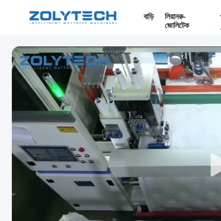
বাড়ি
লিয়ানরু-
জোলিটেক