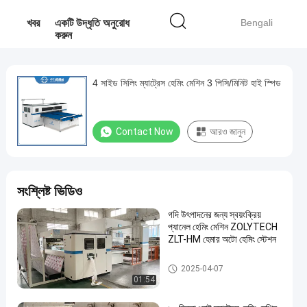
খবর
একটি উদ্ধৃতি অনুরোধ
Bengali
করুন
4 সাইড সিলিং ম্যাট্রেস হেমিং মেশিন 3 পিসি/মিনিট হাই স্পিড
Contact Now
আরও জানুন
সংশ্লিষ্ট ভিডিও
গদি উৎপাদনের জন্য স্বয়ংক্রিয়
প্যানেল হেমিং মেশিন ZOLYTECH
ZLT-HM হেমার অটো হেমিং স্টেশন
গদি হেমিং মেশিন
2025-04-07
01:54