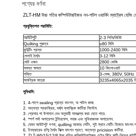
পণ্যের বর্ণনা
ZLT-HM উচ্চ গতির কম্পিউটারাইজড নন-শাটল ওয়ার্কিং ম্যাট্রেস হেমিং 
প্রযুক্তিগত পরামিতি:
আউটপুট
2-3 পিসি/মিনিট
Quilting পুরুত্ব
≤80 মিমি
কুইল্টিং প্রস্থ
1000-2400 মিমি
সেলাই দৈর্ঘ্য
3-12 মিমি
মোট ওজন
2800 কেজি
সমস্ত ক্ষমতা
10 কিলোওয়াট
শক্তি
3-ফেজ, 380V, 50Hz
সামগ্রিক মাত্রা
3235x4065x2035 মি
সুবিধাদি:
1. 4-পাশে sealing প্রান্ত ফাংশন, অ শাটল কাজ.
2. অত্যন্ত স্বয়ংক্রিয়, বর্জ্য ফ্যাব্রিক কাটিয়া সিস্টেম.
3. প্রেসার পা উপাদান বেধ অনুযায়ী সামঞ্জস্য করা যেতে পারে.
4. স্পর্শ পর্দা অপারেশন ইন্টারফেস, সহজ এবং সুবিধাজনক অপারেশন.
5. যেমন আউটপুট গণনা, quilting আকার সেটিং, সুই স্থান সেটিং হিসাবে ফাংশন সঙ্
6. ইনফ্রারেড রশ্মি দৈর্ঘ্য ফিক্স ফাংশন গ্রহণ, অত্যন্ত pricision কাটিয়া.
7. ZLT-WV15/12/8 উচ্চ গতির কম্পিউটারাইজড চেইন স্টিচ মাল্টি-নিডেল কুইল্ট