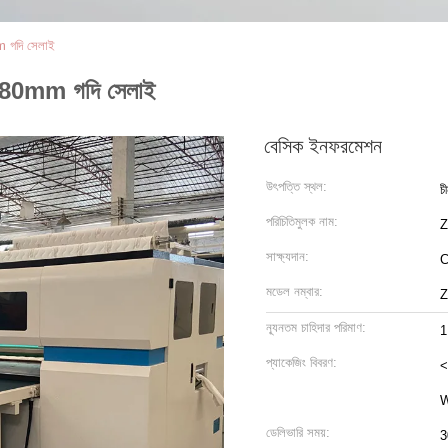
m গদি সেলাই
িন 80mm গদি সেলাই
বেসিক ইনফরমেশন
উৎপত্তি স্থল:
চ
পরিচিতিমুলক নাম:
সাক্ষ্যদান:
মডেল নম্বার:
Z
ন্যূনতম চাহিদার পরিমাণ:
1
প্যাকেজিং বিবরণ:
<
W
ডেলিভারি সময়:
3