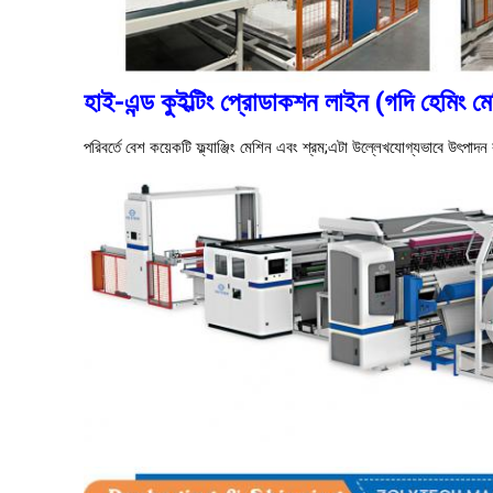
হাই-এন্ড কুইল্টিং প্রোডাকশন লাইন (গদি হেমিং ম
পরিবর্তে বেশ কয়েকটি ফ্ল্যাঞ্জিং মেশিন এবং শ্রম;এটা উল্লেখযোগ্যভাবে উৎপাদন ব