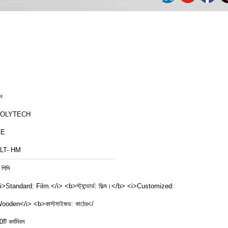
ীন
ZOLYTECH
CE
LT- HM
 পিসি
i>Standard: Film.</i> <b>স্ট্যান্ডার্ড: ফিল্ম।</b> <i>Customized:
ooden</i> <b>কাস্টমাইজড: কাঠের</
0টি কর্মদিবস