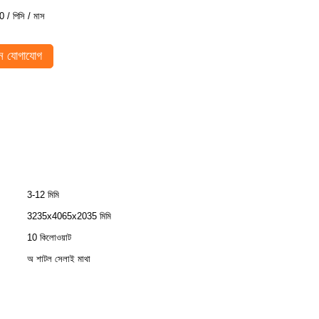
0 / পিসি / মাস
 যোগাযোগ
3-12 মিমি
3235x4065x2035 মিমি
10 কিলোওয়াট
অ শাটল সেলাই মাথা