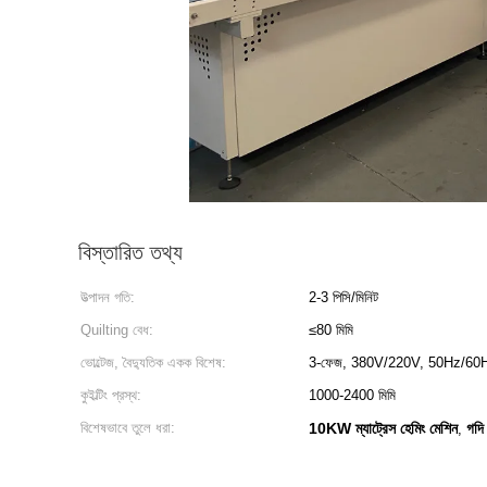
বিস্তারিত তথ্য
উত্পাদন গতি:
2-3 পিসি/মিনিট
Quilting বেধ:
≤80 মিমি
ভোল্টেজ, বৈদ্যুতিক একক বিশেষ:
3-ফেজ, 380V/220V, 50Hz/60
কুইল্টিং প্রস্থ:
1000-2400 মিমি
বিশেষভাবে তুলে ধরা:
10KW ম্যাট্রেস হেমিং মেশিন
গদি
,