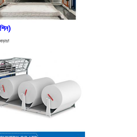
েশিন) 
াড়ায়!