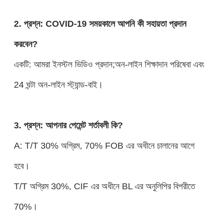
2. প্রশ্ন: COVID-19 সময়কালে আপনি কী সহায়তা প্রদান
করবেন?
একটি: আমরা ইনস্টল ভিডিও প্রদান;অন-লাইন শিক্ষাদান পরিষেবা এবং
24 ঘন্টা অন-লাইন স্ট্যান্ড-বাই।
3. প্রশ্ন: আপনার পেমেন্ট শর্তাবলী কি?
A: T/T 30% অগ্রিম, 70% FOB এর অধীনে চালানের আগে
হবে।
T/T অগ্রিম 30%, CIF এর অধীনে BL এর অনুলিপির বিপরীতে
70%।