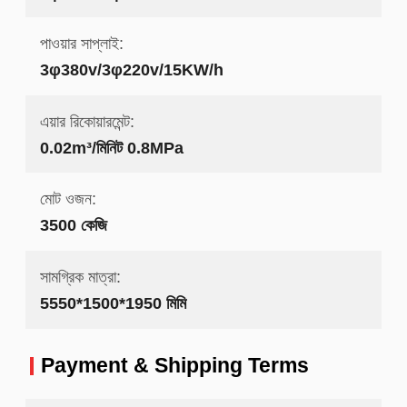
পাওয়ার সাপ্লাই:
3φ380v/3φ220v/15KW/h
এয়ার রিকোয়ারমেন্ট:
0.02m³/মিনিট 0.8MPa
মোট ওজন:
3500 কেজি
সামগ্রিক মাত্রা:
5550*1500*1950 মিমি
Payment & Shipping Terms