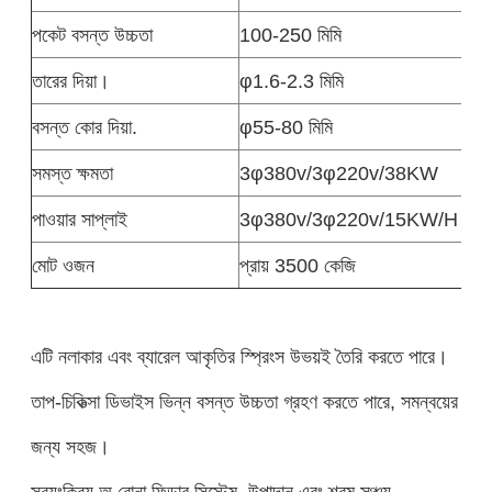
পকেট বসন্ত উচ্চতা
100-250 মিমি
তারের দিয়া।
φ1.6-2.3 মিমি
বসন্ত কোর দিয়া.
φ55-80 মিমি
সমস্ত ক্ষমতা
3φ380v/3φ220v/38KW
পাওয়ার সাপ্লাই
3φ380v/3φ220v/15KW/H
মোট ওজন
প্রায় 3500 কেজি
এটি নলাকার এবং ব্যারেল আকৃতির স্প্রিংস উভয়ই তৈরি করতে পারে।
তাপ-চিকিত্সা ডিভাইস ভিন্ন বসন্ত উচ্চতা গ্রহণ করতে পারে, সমন্বয়ের
জন্য সহজ।
স্বয়ংক্রিয় অ বোনা ফিডার সিস্টেম, উপাদান এবং শ্রম সঞ্চয়.