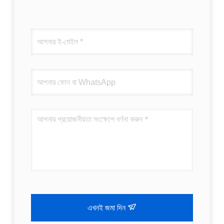
এখনই জমা দিন