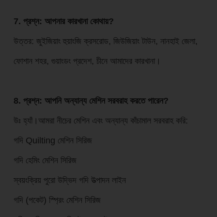
7. প্রশ্ন: আপনার কারখানা কোথায়?
উত্তর: জুইজিয়াং হুয়াংজি ক্রসরোড, জিউজিয়াং টাউন, নানহাই জেলা,
ফোশান শহর, গুয়াংডং প্রদেশ, চীনে আমাদের কারখানা।
8. প্রশ্ন: আপনি অন্যান্য মেশিন সরবরাহ করতে পারেন?
উঃ হ্যাঁ।আমরা নীচের মেশিন এবং অন্যান্য কাঁচামাল সরবরাহ করি:
গদি Quilting মেশিন সিরিজ
গদি হেমিং মেশিন সিরিজ
স্বয়ংক্রিয় পুরো উদ্ভিদ গদি উত্পাদন লাইন
গদি (পকেট) স্প্রিং মেশিন সিরিজ