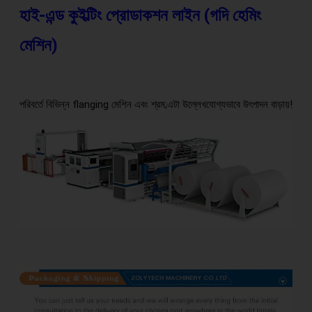
হাই-এন্ড কুইল্টিং প্রোডাকশন লাইন (গদি হেমিং 
মেশিন) 
পরিবর্তে বিভিন্ন flanging মেশিন এবং শ্রম;এটা উল্লেখযোগ্যভাবে উৎপাদন বাড়ায়!