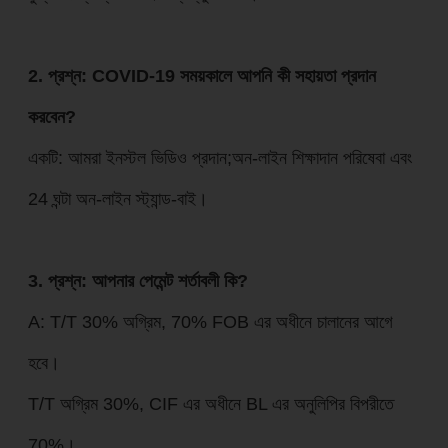
2. প্রশ্ন: COVID-19 সময়কালে আপনি কী সহায়তা প্রদান
করবেন?
একটি: আমরা ইনস্টল ভিডিও প্রদান;অন-লাইন শিক্ষাদান পরিষেবা এবং
24 ঘন্টা অন-লাইন স্ট্যান্ড-বাই।
3. প্রশ্ন: আপনার পেমেন্ট শর্তাবলী কি?
A: T/T 30% অগ্রিম, 70% FOB এর অধীনে চালানের আগে
হবে।
T/T অগ্রিম 30%, CIF এর অধীনে BL এর অনুলিপির বিপরীতে
70%।