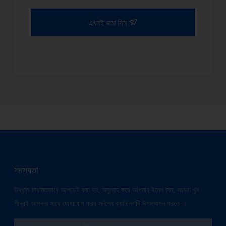
এখনই জমা দিন
সদস্যতা
উদ্ধৃতি নিয়মিতভাবে আপডেট করা হয়, অনুগ্রহ করে আপনার ইমেল দিন, আমরা খুব
শীঘ্রই আপনার সাথে যোগাযোগ করব সর্বশেষ ক্যাটালগটি উপস্থাপন করতে।