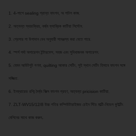
1. 4-পাশে sealing প্রান্ত ফাংশন, অ শাটল কাজ.
2. অত্যন্ত স্বয়ংক্রিয়, বর্জ্য ফ্যাব্রিক কাটিয়া সিস্টেম.
3. প্রেসার পা উপাদান বেধ অনুযায়ী সামঞ্জস্য করা যেতে পারে.
4. স্পর্শ পর্দা অপারেশন ইন্টারফেস, সহজ এবং সুবিধাজনক অপারেশন.
5. যেমন আউটপুট গণনা, quilting আকার সেটিং, সুই স্থান সেটিং হিসাবে ফাংশন সঙ্গে
সজ্জিত.
6. ইনফ্রারেড রশ্মি দৈর্ঘ্য ফিক্স ফাংশন গ্রহণ, অত্যন্ত pricision কাটিয়া.
7. ZLT-WV15/12/8 উচ্চ গতির কম্পিউটারাইজড চেইন স্টিচ মাল্টি-নিডেল কুইল্টিং
.
মেশিনের সাথে কাজ করুন