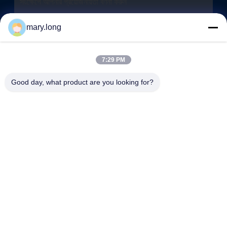
mary.long
7:29 PM
Good day, what product are you looking for?
জমা দিন
ঠিকানা
না। 10, ঝংজিনডং রোড, গাওবু টাউন, ডংগুয়ান সিটি, গুয়াংডং, চীন 523285
ZOLYTECH MACHINERY CO., LTD