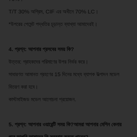
T/T 30% অগ্রিম, CIF এর অধীনে 70% LC।
*উপরের পেমেন্ট পদ্ধতির চূড়ান্ত ব্যাখ্যা আমাদেরই।
4. প্রশ্ন: আপনার প্রসবের সময় কি?
উত্তর: গ্রাহকদের পরিমাণের উপর নির্ভর করে।
সাধারণত আমানত গ্রহণের 15 দিনের মধ্যে ব্যাপক উত্পাদন মডেল
বিতরণ করা হবে।
কাস্টমাইজড মডেল আলোচনা প্রয়োজন.
5. প্রশ্ন: আপনার ওয়ারেন্টি সময় কি?আমরা আপনার মেশিন কেনার
পরে আপনি আমাদের কি সরবরাহ করতে পারেন?