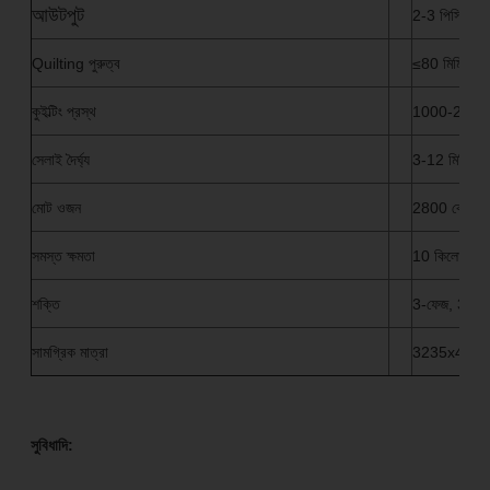
আউটপুট
2-3 পিসি/মিনি
Quilting পুরুত্ব
≤80 মিমি
কুইল্টিং প্রস্থ
1000-2400 
সেলাই দৈর্ঘ্য
3-12 মিমি
মোট ওজন
2800 কেজি
সমস্ত ক্ষমতা
10 কিলোওয়াট
শক্তি
3-ফেজ, 380
সামগ্রিক মাত্রা
3235x4065x
সুবিধাদি: