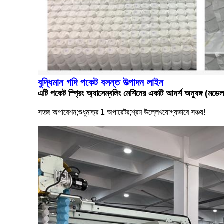
বুদ্ধিমান গদি পকেট বসন্ত উত্পাদন লাইন
এটি পকেট স্প্রিং অ্যাসেম্বলিং মেশিনের একটি আদর্শ অনুষঙ্গ
সহজ অপারেশন;শুধুমাত্র 1 অপারেটর;শ্রম উল্লেখযোগ্যভাবে সঞ্চয়!