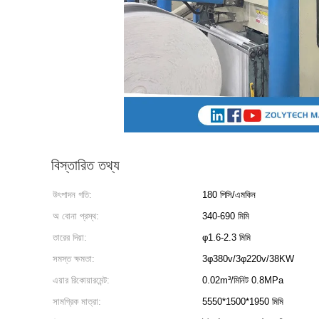
বিস্তারিত তথ্য
উৎপাদন গতি:
180 পিসি/এমকিন
অ বোনা প্রস্থ:
340-690 মিমি
তারের দিয়া:
φ1.6-2.3 মিমি
সমস্ত ক্ষমতা:
3φ380v/3φ220v/38KW
এয়ার রিকোয়ারমেন্ট:
0.02m³/মিনিট 0.8MPa
সামগ্রিক মাত্রা:
5550*1500*1950 মিমি