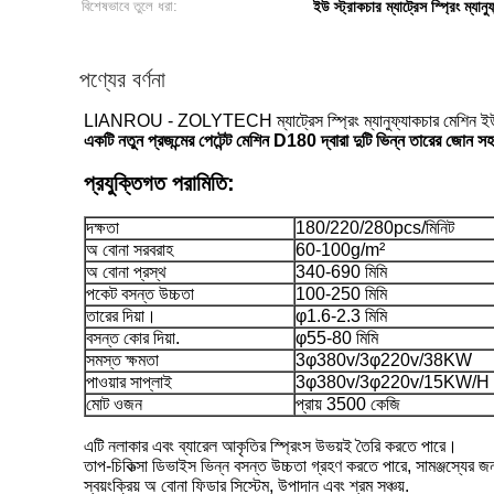
বিশেষভাবে তুলে ধরা:
ইউ স্ট্রাকচার ম্যাট্রেস স্প্রিং ম্যান
পণ্যের বর্ণনা
LIANROU - ZOLYTECH ম্যাট্রেস স্প্রিং ম্যানুফ্যাকচার মেশিন ইউ 
একটি নতুন প্রজন্মের পেটেন্ট মেশিন D180 দ্বারা দুটি ভিন্ন তারের জোন সহ স্
প্রযুক্তিগত পরামিতি:
দক্ষতা
180/220/280pcs/মিনিট
অ বোনা সরবরাহ
60-100g/m²
অ বোনা প্রস্থ
340-690 মিমি
পকেট বসন্ত উচ্চতা
100-250 মিমি
তারের দিয়া।
φ1.6-2.3 মিমি
বসন্ত কোর দিয়া.
φ55-80 মিমি
সমস্ত ক্ষমতা
3φ380v/3φ220v/38KW
পাওয়ার সাপ্লাই
3φ380v/3φ220v/15KW/H
মোট ওজন
প্রায় 3500 কেজি
এটি নলাকার এবং ব্যারেল আকৃতির স্প্রিংস উভয়ই তৈরি করতে পারে।
তাপ-চিকিত্সা ডিভাইস ভিন্ন বসন্ত উচ্চতা গ্রহণ করতে পারে, সামঞ্জস্যের
স্বয়ংক্রিয় অ বোনা ফিডার সিস্টেম, উপাদান এবং শ্রম সঞ্চয়.