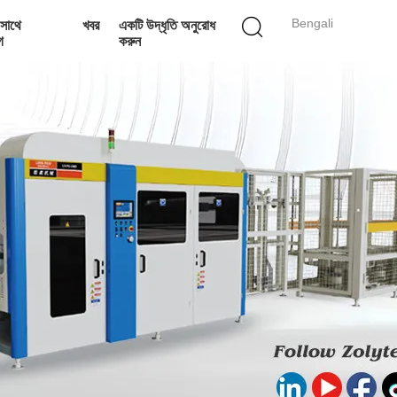
Bengali
সাথে
খবর
একটি উদ্ধৃতি অনুরোধ
গ
করুন