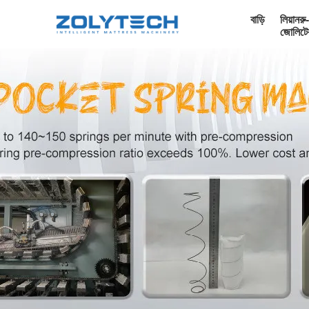
বাড়ি
লিয়ানরু-
জোলিটে