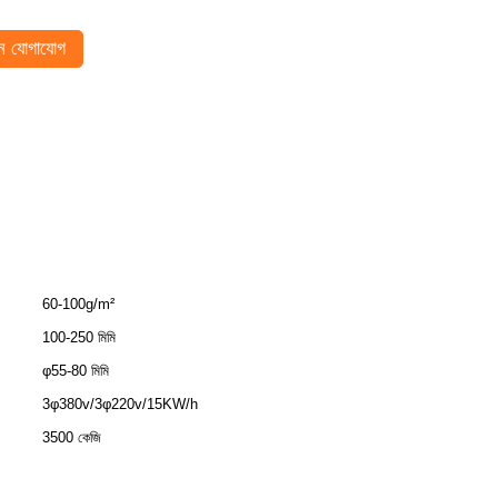
 যোগাযোগ
60-100g/m²
100-250 মিমি
φ55-80 মিমি
3φ380v/3φ220v/15KW/h
3500 কেজি