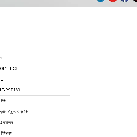
ীন
ZOLYTECH
CE
LT-PSD180
 পিসি
্তানি স্ট্যান্ডার্ড প্যাকিং
0 কর্মদিবস
 পিসি/মাস