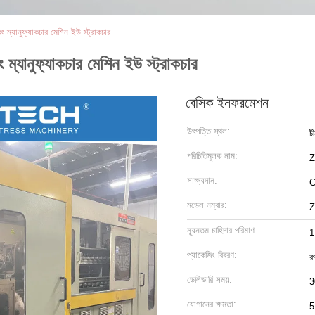
যানুফ্যাকচার মেশিন ইউ স্ট্রাকচার
ানুফ্যাকচার মেশিন ইউ স্ট্রাকচার
বেসিক ইনফরমেশন
উৎপত্তি স্থল:
চ
পরিচিতিমুলক নাম:
সাক্ষ্যদান:
মডেল নম্বার:
Z
ন্যূনতম চাহিদার পরিমাণ:
1
প্যাকেজিং বিবরণ:
রপ
ডেলিভারি সময়:
3
যোগানের ক্ষমতা:
5