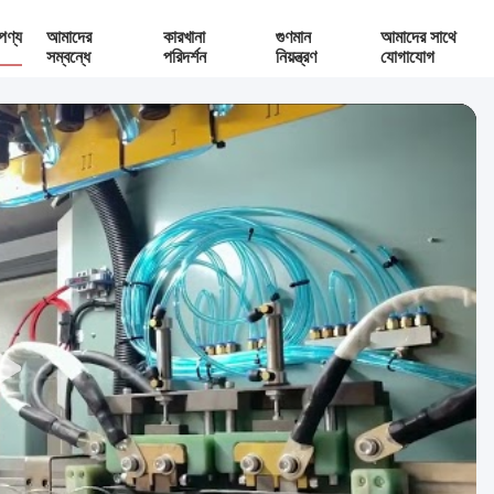
পণ্য
আমাদের
কারখানা
গুণমান
আমাদের সাথে
সম্বন্ধে
পরিদর্শন
নিয়ন্ত্রণ
যোগাযোগ