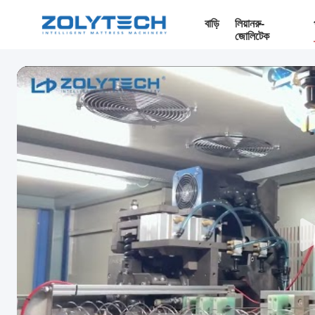
বাড়ি
লিয়ানরু-
জোলিটেক