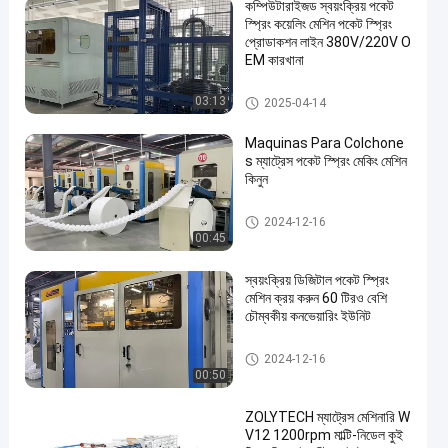
কম্পিউটারাইজড স্বয়ংক্রিয় পকেট
স্প্রিং কয়েলিং মেশিন পকেট স্প্রিং
প্রোডাকশন লাইন 380V/220V O
EM কারখানা
পকেট স্প্রিং উৎপাদন লাইন
03:13
2025-04-14
Maquinas Para Colchone
s ম্যাট্রেস পকেট স্প্রিং মেকিং মেশিন
কিনুন
পকেট স্প্রিং উৎপাদন লাইন
2024-12-16
00:45
স্বয়ংক্রিয় ডিজিটাল পকেট স্প্রিং
মেশিন ক্রয় করুন 60 টিরও বেশি
চৌম্বকীয় কনভেয়ারিং ইউনিট
পকেট স্প্রিং উৎপাদন লাইন
2024-12-16
00:50
ZOLYTECH ম্যাট্রেস মেশিনারি W
V12 1200rpm মাল্টি-নিডেল কুই