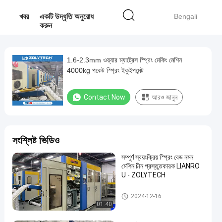
খবর
একটি উদ্ধৃতি অনুরোধ
Bengali
করুন
1.6-2.3mm ওয়্যার ম্যাট্রেস স্প্রিং মেকিং মেশিন
4000kg পকেট স্প্রিং ইকুইপমেন্ট
Contact Now
আরও জানুন
সংশ্লিষ্ট ভিডিও
সম্পূর্ণ স্বয়ংক্রিয় স্প্রিং বেড নমন
মেশিন চীন প্রস্তুতকারক LIANRO
U - ZOLYTECH
পকেট স্প্রিং উৎপাদন লাইন
2024-12-16
01:40