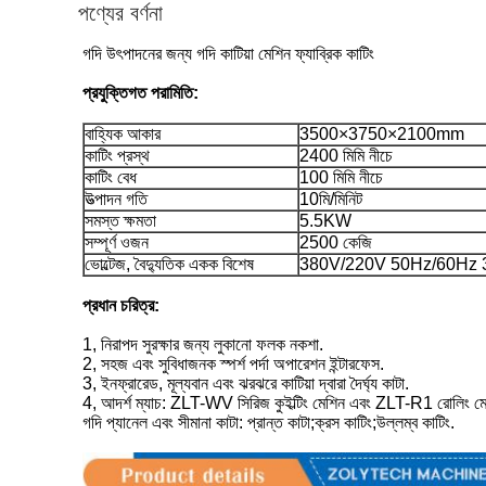
পণ্যের বর্ণনা
গদি উৎপাদনের জন্য গদি কাটিয়া মেশিন ফ্যাব্রিক কাটিং
প্রযুক্তিগত পরামিতি:
বাহ্যিক আকার
3500×3750×2100mm
কাটিং প্রস্থ
2400 মিমি নীচে
কাটিং বেধ
100 মিমি নীচে
উত্পাদন গতি
10মি/মিনিট
সমস্ত ক্ষমতা
5.5KW
সম্পূর্ণ ওজন
2500 কেজি
ভোল্টেজ, বৈদ্যুতিক একক বিশেষ
380V/220V 50Hz/60Hz 
প্রধান চরিত্র:
1, নিরাপদ সুরক্ষার জন্য লুকানো ফলক নকশা.
2, সহজ এবং সুবিধাজনক স্পর্শ পর্দা অপারেশন ইন্টারফেস.
3, ইনফ্রারেড, মূল্যবান এবং ঝরঝরে কাটিয়া দ্বারা দৈর্ঘ্য কাটা.
4, আদর্শ ম্যাচ: ZLT-WV সিরিজ কুইল্টিং মেশিন এবং ZLT-R1 রোলিং ম
গদি প্যানেল এবং সীমানা কাটা: প্রান্ত কাটা;ক্রস কাটিং;উল্লম্ব কাটিং.