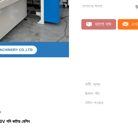
যোগানের ক্ষমতা:
5
ভালো দাম
এখন
কাটিং প্রস্থ:
উত্পাদন গতি:
টোটল পাওয়ার:
জ
V গদি কাটার মেশিন