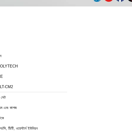
ীন
ZOLYTECH
CE
LT-CM2
 সেট
িল্ম এবং কাগজ
্টকে
ল/সি, টি/টি, ওয়েস্টার্ন ইউনিয়ন