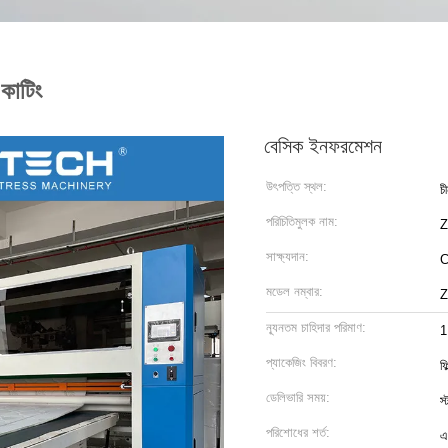
 কাটিং
বেসিক ইনফরমেশন
উৎপত্তি স্থল:
চ
পরিচিতিমুলক নাম:
সাক্ষ্যদান:
মডেল নম্বার:
Z
ন্যূনতম চাহিদার পরিমাণ:
1
প্যাকেজিং বিবরণ:
ফ
ডেলিভারি সময়:
স
পরিশোধের শর্ত:
এ