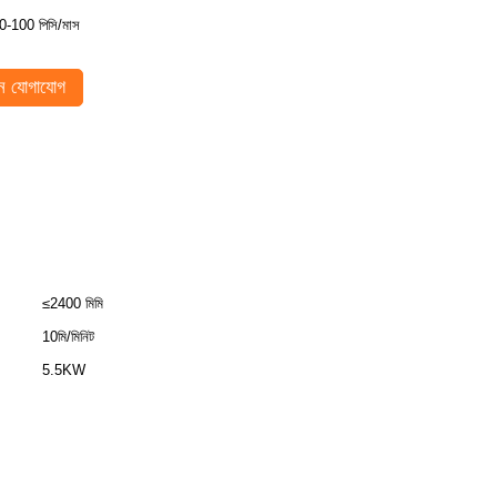
0-100 পিসি/মাস
 যোগাযোগ
≤2400 মিমি
10মি/মিনিট
5.5KW