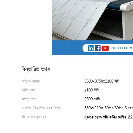
বিস্তারিত তথ্য
বাহ্যিক আকার:
3500x3750x2100 মিমি
কাটিং বেধ:
≤100 মিমি
সম্পূর্ণ ওজন:
2500 কেজি
ভোল্টেজ, বৈদ্যুতিক একক বিশেষ:
380V/220V 50Hz/60Hz 3 ফে
বিশেষভাবে তুলে ধরা:
লুকানো ব্লেড গদি কাটার মেশিন
220
,