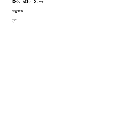
380v, 50hz, 3-ফেজ
উইন্ডোজ
হ্যাঁ