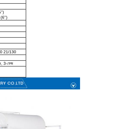
'')
(6'')
40 21/130
, 3-ফেজ