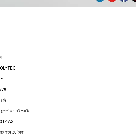
ীন
ZOLYTECH
CE
WV8
 পিসি
ট্যান্ডার্ড এক্সপোর্ট প্যাকিং
0 DYAS
্রতি মাসে 30 টুকরা