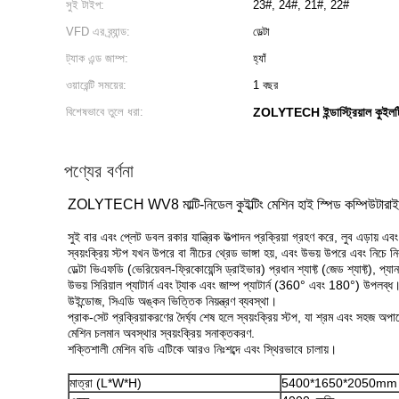
সুই টাইপ:
23#, 24#, 21#, 22#
VFD এর ব্র্যান্ড:
ডেল্টা
ট্যাক এন্ড জাম্প:
হ্যাঁ
ওয়ারেন্টি সময়ের:
1 বছর
বিশেষভাবে তুলে ধরা:
ZOLYTECH ইন্ডাস্ট্রিয়াল কুইলট
পণ্যের বর্ণনা
ZOLYTECH WV8 মাল্টি-নিডেল কুইল্টিং মেশিন হাই স্পিড কম্পিউটারাই
সুই বার এবং প্লেট ডবল রকার যান্ত্রিক উত্পাদন প্রক্রিয়া গ্রহণ করে, লুব এড়ায় এ
স্বয়ংক্রিয় স্টপ যখন উপরে বা নীচের থ্রেড ভাঙ্গা হয়, এবং উভয় উপরে এবং নিচে ন
ডেল্টা ভিএফডি (ভেরিয়েবল-ফ্রিকোয়েন্সি ড্রাইভার) প্রধান শ্যাফ্ট (জেড শ্যাফ্ট), প্য
উভয় সিরিয়াল প্যাটার্ন এবং ট্যাক এবং জাম্প প্যাটার্ন (360° এবং 180°) উপলব্ধ
উইন্ডোজ, সিএডি অঙ্কন ভিত্তিক নিয়ন্ত্রণ ব্যবস্থা।
প্রাক-সেট প্রক্রিয়াকরণের দৈর্ঘ্য শেষ হলে স্বয়ংক্রিয় স্টপ, যা শ্রম এবং সহজ অ
মেশিন চলমান অবস্থার স্বয়ংক্রিয় সনাক্তকরণ.
শক্তিশালী মেশিন বডি এটিকে আরও নিঃশব্দে এবং স্থিরভাবে চালায়।
মাত্রা (L*W*H)
5400*1650*2050mm