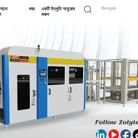
Bengali
সাথে
খবর
একটি উদ্ধৃতি অনুরোধ
গ
করুন