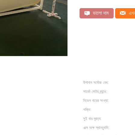
ভালো দাম
এখন
উপাদান সর্বোচ্চ বেধ:
সার্ভো মোটর ব্র্যান্ড:
নিডেল বারের সংখ্যা:
শক্তি:
সুই বার দূরত্ব:
এক্স অক্ষ স্থানচ্যুতি: