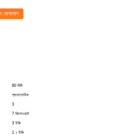
 যোগাযোগ
80 মিমি
প্যানাসোনিক
3
7 কিলোওয়াট
3 ইঞ্চি
1 ২ ইঞ্চি