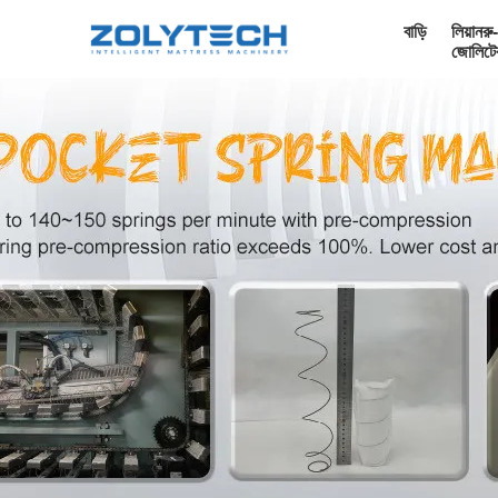
বাড়ি
লিয়ানরু-
জোলিটে