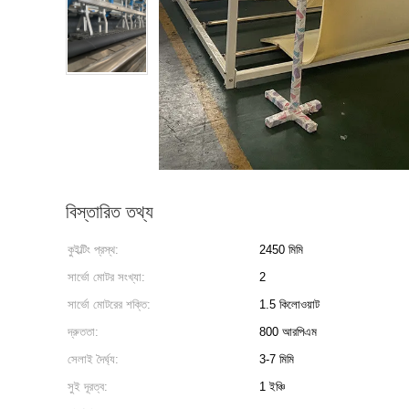
বিস্তারিত তথ্য
কুইল্টিং প্রস্থ:
2450 মিমি
সার্ভো মোটর সংখ্যা:
2
সার্ভো মোটরের শক্তি:
1.5 কিলোওয়াট
দ্রুততা:
800 আরপিএম
সেলাই দৈর্ঘ্য:
3-7 মিমি
সুই দূরত্ব:
1 ইঞ্চি