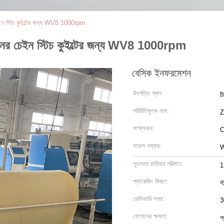
চেইন স্টিচ কুইল্টের জন্য WV8 1000rpm
শিনের চেইন স্টিচ কুইল্টের জন্য WV8 1000rpm
বেসিক ইনফরমেশন
উৎপত্তি স্থল:
চ
পরিচিতিমুলক নাম:
সাক্ষ্যদান:
মডেল নম্বার:
ন্যূনতম চাহিদার পরিমাণ:
1
প্যাকেজিং বিবরণ:
স্
ডেলিভারি সময়:
3
যোগানের ক্ষমতা:
প