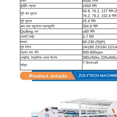
ওজন
4000 কেজি
কুইল্টিং প্রস্থ
2450 মিমি
50.8, 76.2, 127 মিমি (5
সুই বার দূরত্ব
76.2, 76.2, 152.4 মিমি 
সুই দূরত্ব
25.4 মিমি
এক্স-অক্ষ আন্দোলন স্থানচ্যুতি
304.8 মিমি
Quilting বেধ
≤80 মিমি
সেলাই দৈর্ঘ্য
3-7 মিমি
ক্ষমতা
60-230 (মি/ঘন্টা)
সুই টাইপ
24/180 23/160 22/1
প্রধান খাদ গতি
300-800rpm
ভোল্টেজ, বৈদ্যুতিক একক বিশেষ
380v/50hz 220v/60hz
7 কিলোওয়াট
শক্তি