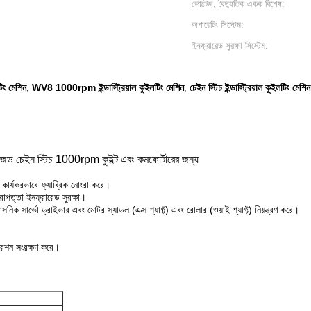
ভোল্টেজ, বৈদ্যুতিক একক বিশেষ:
অপারেটিং সিস্টেম:
ইনফ্রারেড সুরক্ষা সিস্টেম:
িং মেশিন
WV8 1000rpm ইন্ডাস্ট্রিয়াল কুইলটিং মেশিন
চেইন স্টিচ ইন্ডাস্ট্রিয়াল কুইলটিং মেশিন
,
,
জড চেইন স্টিচ 1000rpm কুইল্ট এবং কমফোর্টারের জন্য
বং কার্যকরভাবে ফ্যাব্রিক নোংরা করে।
িরাপত্তা ইনফ্রারেড সুরক্ষা।
ানাসনিক সার্ভো ড্রাইভার এবং মোটর স্যাডল (এক্স শ্যাফ্ট) এবং রোলার (ওয়াই শ্যাফ্ট) নিয়ন্ত্রণ করে।
।
পারেশন সংরক্ষণ করে।