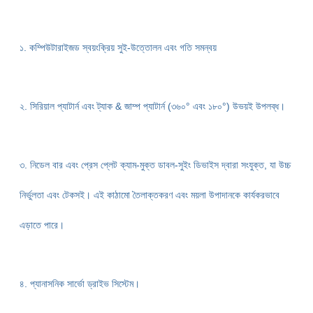
১. কম্পিউটারাইজড স্বয়ংক্রিয় সুই-উত্তোলন এবং গতি সমন্বয়
২. সিরিয়াল প্যাটার্ন এবং ট্যাক & জাম্প প্যাটার্ন (৩৬০° এবং ১৮০°) উভয়ই উপলব্ধ।
৩. নিডেল বার এবং প্রেস প্লেট ক্যাম-মুক্ত ডাবল-সুইং ডিভাইস দ্বারা সংযুক্ত, যা উচ্চ
নির্ভুলতা এবং টেকসই। এই কাঠামো তৈলাক্তকরণ এবং ময়লা উপাদানকে কার্যকরভাবে
এড়াতে পারে।
৪. প্যানাসনিক সার্ভো ড্রাইভ সিস্টেম।