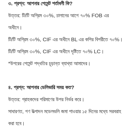
৩. প্রশ্ন: আপনার পেমেন্ট শর্তাবলী কি?
উত্তর: টি/টি অগ্রিম ৩০%, চালানের আগে ৭০% FOB এর
অধীনে।
টি/টি অগ্রিম ৩০%, CIF এর অধীনে BL এর কপির বিপরীতে ৭০%।
টি/টি অগ্রিম ৩০%, CIF এর অধীনে দৃষ্টিতে ৭০% LC।
*উপরের পেমেন্ট পদ্ধতির চূড়ান্ত ব্যাখ্যা আমাদের।
৪. প্রশ্ন: আপনার ডেলিভারি সময় কত?
উত্তর: গ্রাহকদের পরিমাণের উপর নির্ভর করে।
সাধারণত, গণ উত্পাদন মডেলগুলি জমা পাওয়ার ১৫ দিনের মধ্যে সরবরাহ
করা হবে।