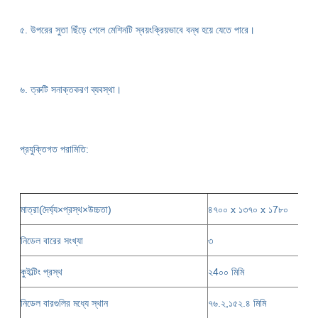
৫. উপরের সুতা ছিঁড়ে গেলে মেশিনটি স্বয়ংক্রিয়ভাবে বন্ধ হয়ে যেতে পারে।
৬. ত্রুটি সনাক্তকরণ ব্যবস্থা।
প্রযুক্তিগত পরামিতি:
মাত্রা(দৈর্ঘ্য×প্রস্থ×উচ্চতা)
৪৭০০ x ১৩৭০ x ১7৮০
নিডেল বারের সংখ্যা
৩
কুইল্টিং প্রস্থ
২4০০ মিমি
নিডেল বারগুলির মধ্যে স্থান
৭৬.২,১৫২.৪ মিমি