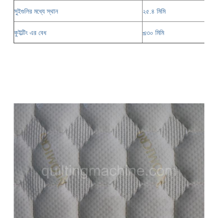
সুইগুলির মধ্যে স্থান
২৫.৪ মিমি
কুইল্টিং এর বেধ
≤৩০ মিমি