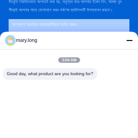
উদ্ধৃতি নিয়মিতভাবে আপডেট করা হয়, অনুগ্রহ করে আপনার ইমেল দিন, আমরা খুব
শীঘ্রই আপনার সাথে যোগাযোগ করব সর্বশেষ ক্যাটালগটি উপস্থাপন করতে।
mary.long
3:04 AM
Good day, what product are you looking for?
জমা দিন
ঠিকানা
না। 10, ঝংজিনডং রোড, গাওবু টাউন, ডংগুয়ান সিটি, গুয়াংডং, চীন 523285
ZOLYTECH MACHINERY CO., LTD