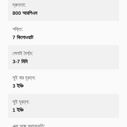
দ্রুততা:
800 আরপিএম
শক্তি:
7 কিলোওয়াট
সেলাই দৈর্ঘ্য:
3-7 মিমি
সুই বার দূরত্ব:
3 ইঞ্চি
সুই দূরত্ব:
1 ইঞ্চি
এক্স অক্ষ স্থানচ্যুতি: