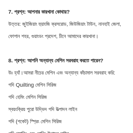
7. প্রশ্ন: আপনার কারখানা কোথায়?
উত্তর: জুইজিয়াং হুয়াংজি ক্রসরোড, জিউজিয়াং টাউন, নানহাই জেলা,
ফোশান শহর, গুয়াংডং প্রদেশ, চীনে আমাদের কারখানা।
8. প্রশ্ন: আপনি অন্যান্য মেশিন সরবরাহ করতে পারেন?
উঃ হ্যাঁ।আমরা নীচের মেশিন এবং অন্যান্য কাঁচামাল সরবরাহ করি:
গদি Quilting মেশিন সিরিজ
গদি হেমিং মেশিন সিরিজ
স্বয়ংক্রিয় পুরো উদ্ভিদ গদি উত্পাদন লাইন
গদি (পকেট) স্প্রিং মেশিন সিরিজ