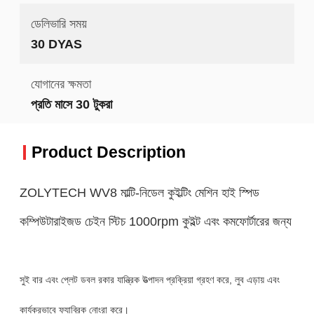
ডেলিভারি সময়
30 DYAS
যোগানের ক্ষমতা
প্রতি মাসে 30 টুকরা
Product Description
ZOLYTECH WV8 মাল্টি-নিডেল কুইল্টিং মেশিন হাই স্পিড
কম্পিউটারাইজড চেইন স্টিচ 1000rpm কুইল্ট এবং কমফোর্টারের জন্য
সুই বার এবং প্লেট ডবল রকার যান্ত্রিক উত্পাদন প্রক্রিয়া গ্রহণ করে, লুব এড়ায় এবং
কার্যকরভাবে ফ্যাব্রিক নোংরা করে।