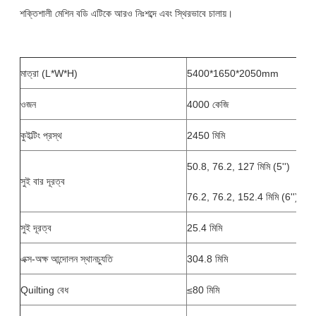
শক্তিশালী মেশিন বডি এটিকে আরও নিঃশব্দে এবং স্থিরভাবে চালায়।
মাত্রা (L*W*H)
5400*1650*2050mm
ওজন
4000 কেজি
কুইল্টিং প্রস্থ
2450 মিমি
50.8, 76.2, 127 মিমি (5'')
সুই বার দূরত্ব
76.2, 76.2, 152.4 মিমি (6'')
সুই দূরত্ব
25.4 মিমি
এক্স-অক্ষ আন্দোলন স্থানচ্যুতি
304.8 মিমি
Quilting বেধ
≤80 মিমি