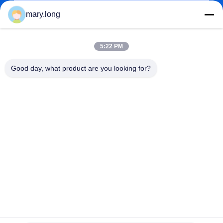
mary.long
5:22 PM
Good day, what product are you looking for?
জমা দিন
ঠিকানা
না। 10, ঝংজিনডং রোড, গাওবু টাউন, ডংগুয়ান সিটি, গুয়াংডং, চীন 523285
ZOLYTECH MACHINERY CO., LTD
চীন ভালো মানের মাল্টি নিডেল কুইল্টিং মেশিন সরবরাহকারী। কপিরাইট © 2018-