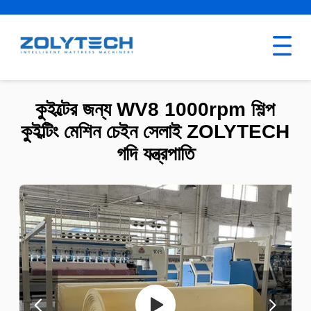
কুইল্টের জন্য WV8 1000rpm শিল্প
কুইল্টিং মেশিন চেইন সেলাই ZOLYTECH
গদি যন্ত্রপাতি