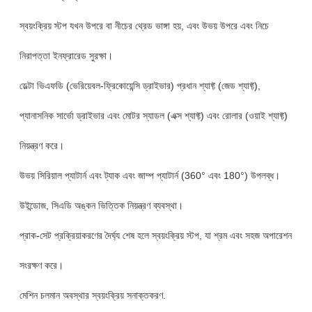
স্বয়ংক্রিয় স্টপ যখন উপরে বা নীচের থ্রেড ভাঙ্গা হয়, এবং উভয় উপরে এবং নিচে
নিরাপত্তা ইনফ্রারেড সুরক্ষা।
ডেল্টা ভিএফডি (ভেরিয়েবল-ফ্রিকোয়েন্সি ড্রাইভার) প্রধান শ্যাফ্ট (জেড শ্যাফ্ট),
প্যানাসনিক সার্ভো ড্রাইভার এবং মোটর স্যাডল (এক্স শ্যাফ্ট) এবং রোলার (ওয়াই শ্যাফ্ট)
নিয়ন্ত্রণ করে।
উভয় সিরিয়াল প্যাটার্ন এবং ট্যাক এবং জাম্প প্যাটার্ন (360° এবং 180°) উপলব্ধ।
উইন্ডোজ, সিএডি অঙ্কন ভিত্তিক নিয়ন্ত্রণ ব্যবস্থা।
প্রাক-সেট প্রক্রিয়াকরণের দৈর্ঘ্য শেষ হলে স্বয়ংক্রিয় স্টপ, যা শ্রম এবং সহজ অপারেশন
সংরক্ষণ করে।
মেশিন চলমান অবস্থার স্বয়ংক্রিয় সনাক্তকরণ.