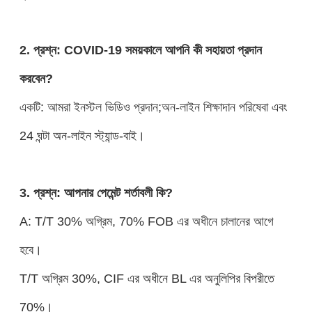
2. প্রশ্ন: COVID-19 সময়কালে আপনি কী সহায়তা প্রদান
করবেন?
একটি: আমরা ইনস্টল ভিডিও প্রদান;অন-লাইন শিক্ষাদান পরিষেবা এবং
24 ঘন্টা অন-লাইন স্ট্যান্ড-বাই।
3. প্রশ্ন: আপনার পেমেন্ট শর্তাবলী কি?
A: T/T 30% অগ্রিম, 70% FOB এর অধীনে চালানের আগে
হবে।
T/T অগ্রিম 30%, CIF এর অধীনে BL এর অনুলিপির বিপরীতে
70%।