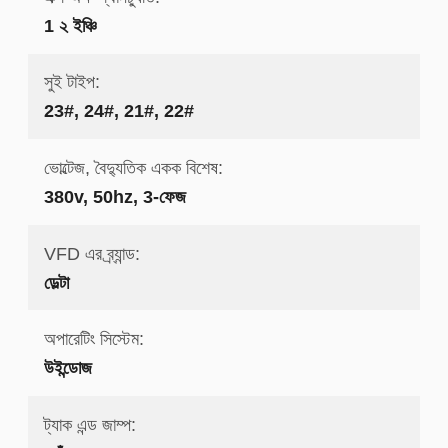
1 ২ ইঞ্চি
সুই টাইপ:
23#, 24#, 21#, 22#
ভোল্টেজ, বৈদ্যুতিক একক বিশেষ:
380v, 50hz, 3-ফেজ
VFD এর ব্র্যান্ড:
ডেল্টা
অপারেটিং সিস্টেম:
উইন্ডোজ
ট্যাক এন্ড জাম্প: