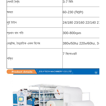
সেলাই দৈর্ঘ্য
3-7 মিমি
ক্ষমতা
60-230 (মি/ঘন্টা)
সুই টাইপ
24/180 23/160 22/140 21/13
প্রধান খাদ গতি
300-800rpm
ভোল্টেজ, বৈদ্যুতিক একক বিশেষ
380v/50hz 220v/60hz, 3-ফেজ
7 কিলোওয়াট
শক্তি