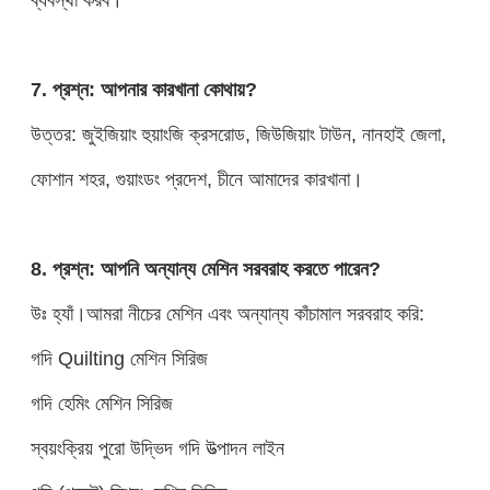
7. প্রশ্ন: আপনার কারখানা কোথায়?
উত্তর: জুইজিয়াং হুয়াংজি ক্রসরোড, জিউজিয়াং টাউন, নানহাই জেলা,
ফোশান শহর, গুয়াংডং প্রদেশ, চীনে আমাদের কারখানা।
8. প্রশ্ন: আপনি অন্যান্য মেশিন সরবরাহ করতে পারেন?
উঃ হ্যাঁ।আমরা নীচের মেশিন এবং অন্যান্য কাঁচামাল সরবরাহ করি:
গদি Quilting মেশিন সিরিজ
গদি হেমিং মেশিন সিরিজ
স্বয়ংক্রিয় পুরো উদ্ভিদ গদি উত্পাদন লাইন