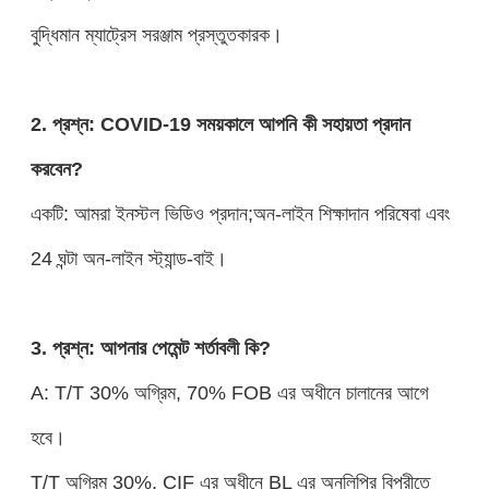
বুদ্ধিমান ম্যাট্রেস সরঞ্জাম প্রস্তুতকারক।
2. প্রশ্ন: COVID-19 সময়কালে আপনি কী সহায়তা প্রদান
করবেন?
একটি: আমরা ইনস্টল ভিডিও প্রদান;অন-লাইন শিক্ষাদান পরিষেবা এবং
24 ঘন্টা অন-লাইন স্ট্যান্ড-বাই।
3. প্রশ্ন: আপনার পেমেন্ট শর্তাবলী কি?
A: T/T 30% অগ্রিম, 70% FOB এর অধীনে চালানের আগে
হবে।
T/T অগ্রিম 30%, CIF এর অধীনে BL এর অনুলিপির বিপরীতে