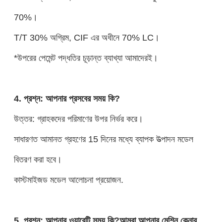
70%।
T/T 30% অগ্রিম, CIF এর অধীনে 70% LC।
*উপরের পেমেন্ট পদ্ধতির চূড়ান্ত ব্যাখ্যা আমাদেরই।
4. প্রশ্ন: আপনার প্রসবের সময় কি?
উত্তর: গ্রাহকদের পরিমাণের উপর নির্ভর করে।
সাধারণত আমানত গ্রহণের 15 দিনের মধ্যে ব্যাপক উত্পাদন মডেল
বিতরণ করা হবে।
কাস্টমাইজড মডেল আলোচনা প্রয়োজন.
5. প্রশ্ন: আপনার ওয়ারেন্টি সময় কি?আমরা আপনার মেশিন কেনার