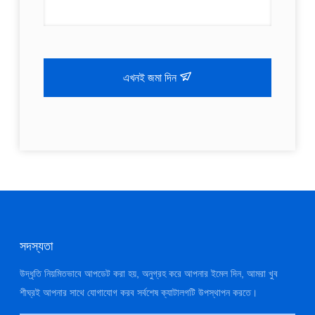
এখনই জমা দিন
সদস্যতা
উদ্ধৃতি নিয়মিতভাবে আপডেট করা হয়, অনুগ্রহ করে আপনার ইমেল দিন, আমরা খুব
শীঘ্রই আপনার সাথে যোগাযোগ করব সর্বশেষ ক্যাটালগটি উপস্থাপন করতে।