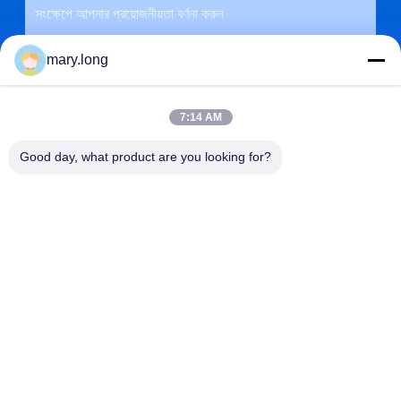
mary.long
7:14 AM
Good day, what product are you looking for?
জমা দিন
ঠিকানা
না। 10, ঝংজিনডং রোড, গাওবু টাউন, ডংগুয়ান সিটি, গুয়াংডং, চীন 523285
ZOLYTECH MACHINERY CO., LTD