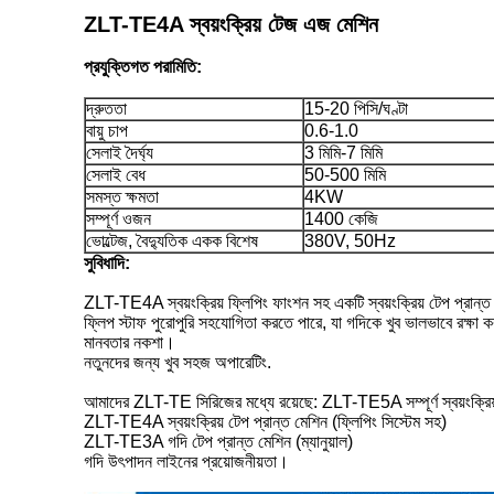
ZLT-TE4A স্বয়ংক্রিয় টেজ এজ মেশিন
প্রযুক্তিগত পরামিতি:
দ্রুততা
15-20 পিসি/ঘণ্টা
বায়ু চাপ
0.6-1.0
সেলাই দৈর্ঘ্য
3 মিমি-7 মিমি
সেলাই বেধ
50-500 মিমি
সমস্ত ক্ষমতা
4KW
সম্পূর্ণ ওজন
1400 কেজি
ভোল্টেজ, বৈদ্যুতিক একক বিশেষ
380V, 50Hz
সুবিধাদি:
ZLT-TE4A স্বয়ংক্রিয় ফ্লিপিং ফাংশন সহ একটি স্বয়ংক্রিয় টেপ প্রান্
ফ্লিপ স্টাফ পুরোপুরি সহযোগিতা করতে পারে, যা গদিকে খুব ভালভাবে রক্ষা
মানবতার নকশা।
নতুনদের জন্য খুব সহজ অপারেটিং.
আমাদের ZLT-TE সিরিজের মধ্যে রয়েছে: ZLT-TE5A সম্পূর্ণ স্বয়ংক্রিয
ZLT-TE4A স্বয়ংক্রিয় টেপ প্রান্ত মেশিন (ফ্লিপিং সিস্টেম সহ)
ZLT-TE3A গদি টেপ প্রান্ত মেশিন (ম্যানুয়াল)
গদি উৎপাদন লাইনের প্রয়োজনীয়তা।