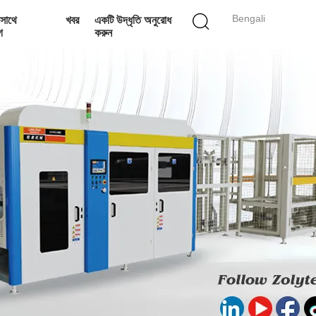
Bengali
সাথে
খবর
একটি উদ্ধৃতি অনুরোধ
গ
করুন