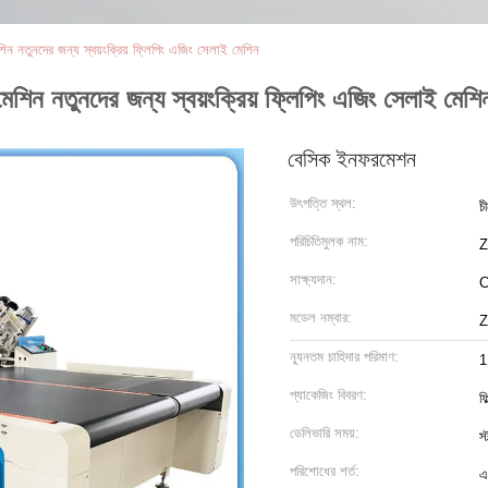
নদের জন্য স্বয়ংক্রিয় ফ্লিপিং এজিং সেলাই মেশিন
ুনদের জন্য স্বয়ংক্রিয় ফ্লিপিং এজিং সেলাই মেশি
বেসিক ইনফরমেশন
উৎপত্তি স্থল:
চ
পরিচিতিমুলক নাম:
সাক্ষ্যদান:
মডেল নম্বার:
Z
ন্যূনতম চাহিদার পরিমাণ:
1
প্যাকেজিং বিবরণ:
ফ
ডেলিভারি সময়:
স
পরিশোধের শর্ত:
এ