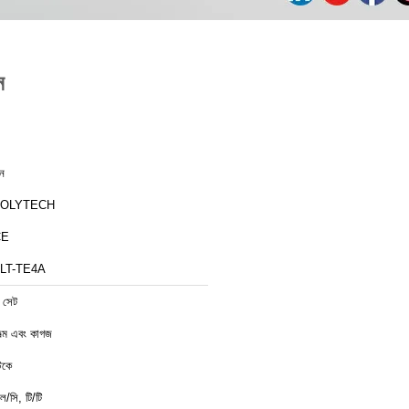
ন
ীন
ZOLYTECH
CE
LT-TE4A
 সেট
িল্ম এবং কাগজ
্টকে
ল/সি, টি/টি