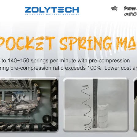
বাড়ি
লিয়ানরু-
জোলিটে