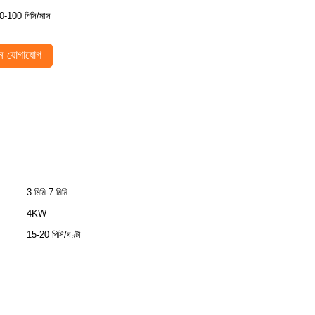
0-100 পিসি/মাস
 যোগাযোগ
3 মিমি-7 মিমি
4KW
15-20 পিসি/ঘণ্টা