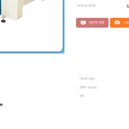
যোগানের ক্ষমতা:
5
ভালো দাম
এখন
সেলাই দৈর্ঘ্য:
টোটল পাওয়ার:
গতি:
িন