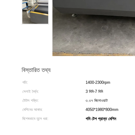
বিস্তারিত তথ্য
গতি:
1400-2300rpm
সেলাই দৈর্ঘ্য:
3 মিমি-7 মিমি
টোটল শক্তি:
৩.৩৭ কিলোওয়াট
মেশিনের আকার:
4050*1980*800mm
বিশেষভাবে তুলে ধরা:
গদি টেপ প্রান্ত মেশিন