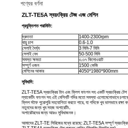
পণ্যের বর্ণনা
ZLT-TE5A স্বয়ংক্রিয় টেজ এজ মেশিন
প্রযুক্তিগত পরামিতি:
দ্রুততা
1400-2300rpm
বায়ু চাপ
0.6-1.0
সেলাই দৈর্ঘ্য
3 মিমি-7 মিমি
সেলাই বেধ
50-500 মিমি
সমস্ত ক্ষমতা
৩.৩৭ কিলোওয়াট
সম্পূর্ণ ওজন
1500 কেজি
মেশিনের আকার
4050*1980*900mm
সুবিধাদি:
ZLT-TE5A স্বয়ংক্রিয় টান এবং ফ্লিপ ফাংশন সহ একটি স্বয়ংক্রিয় টেপ
ল্যাকেটিং ফাংশন সহ এই মেশিনটি গদির মতো সমস্যা এলোমেলোভাবে চলাফ
ফ্লিপ স্টাফ পুরোপুরি সহযোগিতা করতে পারে, যা গদিকে খুব ভালভাবে রক্ষা
নতুনদের জন্য খুব সহজ অপারেটিং.
অপারেটরদের জন্য আরও সুবিধাজনক।
আমাদের ZLT-TE সিরিজের মধ্যে রয়েছে: ZLT-TE5A সম্পূর্ণ স্বয়ংক্রিয