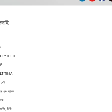
েলাই
ীন
ZOLYTECH
CE
LT-TE5A
 সেট
িল্ম এবং কাগজ
্টকে
ল/সি, টি/টি