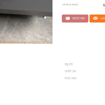
যোগানের ক্ষমতা:
5
ভালো দাম
এখন
বায়ু চাপ:
সেলাই বেধ:
সম্পূর্ণ ওজন: