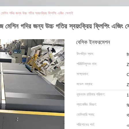
গদির জন্য উচ্চ গতির স্বয়ংক্রিয় ফ্লিপিং এজিং সেলাই
 গদির জন্য উচ্চ গতির স্বয়ংক্রিয় ফ্লিপিং এজিং স
বেসিক ইনফরমেশন
উৎপত্তি স্থল:
চ
পরিচিতিমুলক নাম:
সাক্ষ্যদান:
মডেল নম্বার:
Z
ন্যূনতম চাহিদার পরিমাণ:
1
প্যাকেজিং বিবরণ:
ফ
ডেলিভারি সময়:
স
পরিশোধের শর্ত:
এ