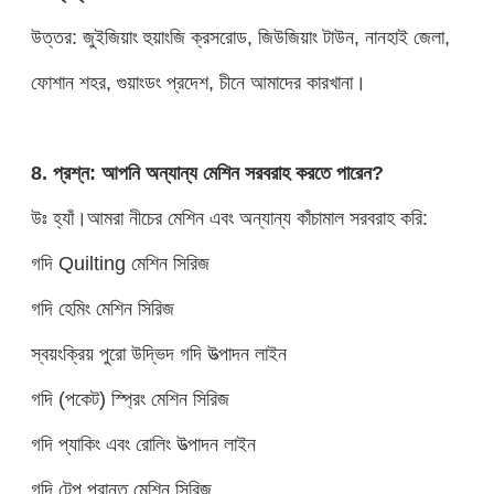
উত্তর: জুইজিয়াং হুয়াংজি ক্রসরোড, জিউজিয়াং টাউন, নানহাই জেলা,
ফোশান শহর, গুয়াংডং প্রদেশ, চীনে আমাদের কারখানা।
8. প্রশ্ন: আপনি অন্যান্য মেশিন সরবরাহ করতে পারেন?
উঃ হ্যাঁ।আমরা নীচের মেশিন এবং অন্যান্য কাঁচামাল সরবরাহ করি:
গদি Quilting মেশিন সিরিজ
গদি হেমিং মেশিন সিরিজ
স্বয়ংক্রিয় পুরো উদ্ভিদ গদি উত্পাদন লাইন
গদি (পকেট) স্প্রিং মেশিন সিরিজ
গদি প্যাকিং এবং রোলিং উত্পাদন লাইন
গদি টেপ প্রান্ত মেশিন সিরিজ