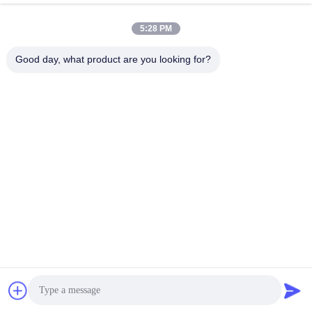
5:28 PM
Good day, what product are you looking for?
জমা দিন
ঠিকানা
না। 10, ঝংজিনডং রোড, গাওবু টাউন, ডংগুয়ান সিটি, গুয়াংডং, চীন 523285
ZOLYTECH MACHINERY CO., LTD
চীন ভালো মানের মাল্টি নিডেল কুইল্টিং মেশিন সরবরাহকারী। কপিরাইট © 2018-
2026 ZOLYTECH MACHINERY CO., LTD . সমস্ত অধিকার
সংরক্ষিত.