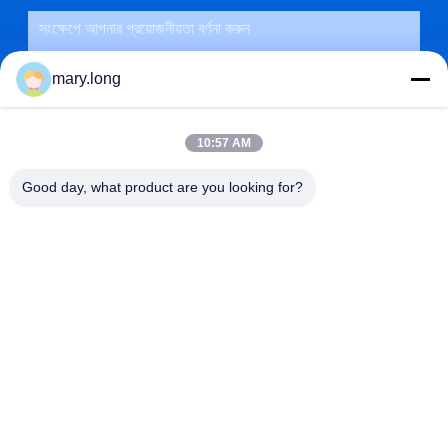
mary.long
10:57 AM
Good day, what product are you looking for?
জমা দিন
ঠিকানা
না। 10, ঝংজিনডং রোড, গাওবু টাউন, ডংগুয়ান সিটি, গুয়াংডং, চীন 523285
ZOLYTECH MACHINERY CO., LTD