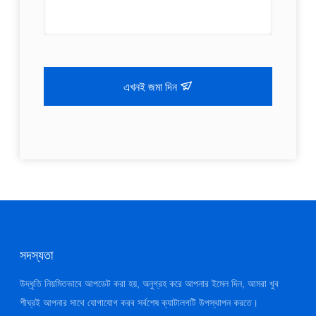
এখনই জমা দিন
সদস্যতা
উদ্ধৃতি নিয়মিতভাবে আপডেট করা হয়, অনুগ্রহ করে আপনার ইমেল দিন, আমরা খুব
শীঘ্রই আপনার সাথে যোগাযোগ করব সর্বশেষ ক্যাটালগটি উপস্থাপন করতে।