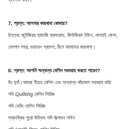
7. প্রশ্ন: আপনার কারখানা কোথায়?
উত্তর: জুইজিয়াং হুয়াংজি ক্রসরোড, জিউজিয়াং টাউন, নানহাই জেলা,
ফোশান শহর, গুয়াংডং প্রদেশ, চীনে আমাদের কারখানা।
8. প্রশ্ন: আপনি অন্যান্য মেশিন সরবরাহ করতে পারেন?
উঃ হ্যাঁ।আমরা নীচের মেশিন এবং অন্যান্য কাঁচামাল সরবরাহ করি:
গদি Quilting মেশিন সিরিজ
গদি হেমিং মেশিন সিরিজ
স্বয়ংক্রিয় পুরো উদ্ভিদ গদি উত্পাদন লাইন