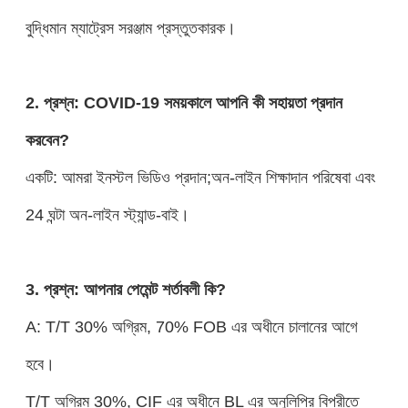
বুদ্ধিমান ম্যাট্রেস সরঞ্জাম প্রস্তুতকারক।
2. প্রশ্ন: COVID-19 সময়কালে আপনি কী সহায়তা প্রদান
করবেন?
একটি: আমরা ইনস্টল ভিডিও প্রদান;অন-লাইন শিক্ষাদান পরিষেবা এবং
24 ঘন্টা অন-লাইন স্ট্যান্ড-বাই।
3. প্রশ্ন: আপনার পেমেন্ট শর্তাবলী কি?
A: T/T 30% অগ্রিম, 70% FOB এর অধীনে চালানের আগে
হবে।
T/T অগ্রিম 30%, CIF এর অধীনে BL এর অনুলিপির বিপরীতে