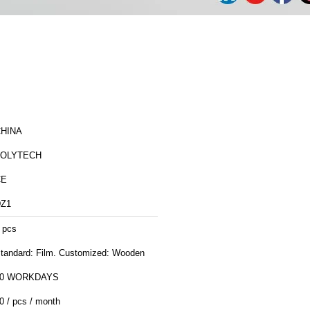
HINA
ZOLYTECH
CE
Z1
 pcs
tandard: Film. Customized: Wooden
30 WORKDAYS
0 / pcs / month