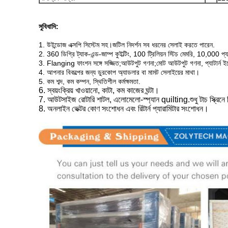
সুবিধাদি:
1. উইন্ডোজ এক্সপি সিস্টেম সহ।জটিল নিদর্শন সব ধরনের সেলাই করতে পারেন.
2. 360 ডিগ্রি ট্যাক-এন্ড-জাম্প কুইল্টিং, 100 ট্রিলিয়ন স্টিচ মেমরি, 10,000 প্যা
3. Flanging ফাংশন সঙ্গে সজ্জিত;আউটপুট গণনা;মোট আউটপুট গণনা, প্যাটার্ন ইফে
4. আপনার বিকল্পের জন্য ডুরকোপ অ্যাডলার বা মামট সেলাইয়ের মাথা।
5. কম শব্দ, কম কম্পন, স্থিতিশীল কর্মক্ষমতা.
6. স্বয়ংক্রিয় খাওয়ানো, কাটা, কম কাজের ঘন্টা।
7. আউটসাইজ রোটারি শাটল, এলোমেলো-স্প্যান quilting.শুধু টাচ স্ক্রিনে 
8. অনলাইন ভেক্টর কোণ সংশোধন এবং রিটার্ন প্যারামিটার সংশোধন।