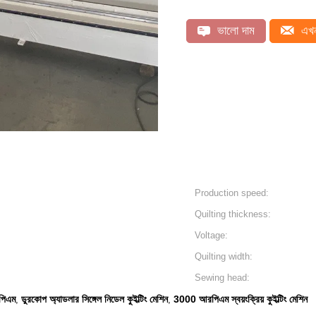
ভালো দাম
এখন
Production speed:
Quilting thickness:
Voltage:
Quilting width:
Sewing head:
রপিএম
ডুরকোপ অ্যাডলার সিঙ্গেল নিডেল কুইল্টিং মেশিন
3000 আরপিএম স্বয়ংক্রিয় কুইল্টিং মেশিন
,
,