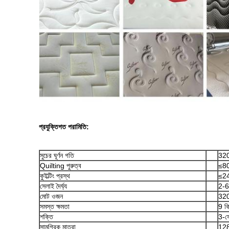
প্রযুক্তিগত পরামিতি:
সুচের ঘূর্ণন গতি
32
Quilting পুরুত্ব
≤80
কুইল্টিং প্রস্থ
≤24
সেলাই দৈর্ঘ্য
2-6
মোট ওজন
320
সমস্ত ক্ষমতা
9 ক
শক্তি
3-ফ
সামগ্রিক মাত্রা
128