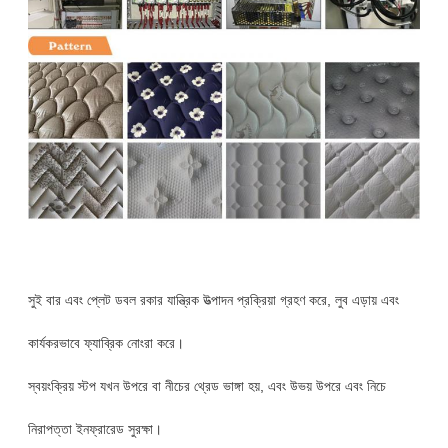
সুই বার এবং প্লেট ডবল রকার যান্ত্রিক উত্পাদন প্রক্রিয়া গ্রহণ করে, লুব এড়ায় এবং
কার্যকরভাবে ফ্যাব্রিক নোংরা করে।
স্বয়ংক্রিয় স্টপ যখন উপরে বা নীচের থ্রেড ভাঙ্গা হয়, এবং উভয় উপরে এবং নিচে
নিরাপত্তা ইনফ্রারেড সুরক্ষা।