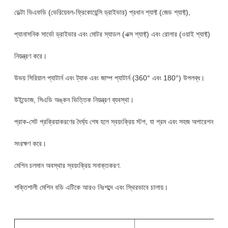
ডেল্টা ভিএফডি (ভেরিয়েবল-ফ্রিকোয়েন্সি ড্রাইভার) প্রধান শ্যাফ্ট (জেড শ্যাফ্ট),
প্যানাসনিক সার্ভো ড্রাইভার এবং মোটর স্যাডল (এক্স শ্যাফ্ট) এবং রোলার (ওয়াই শ্যাফ্ট)
নিয়ন্ত্রণ করে।
উভয় সিরিয়াল প্যাটার্ন এবং ট্যাক এবং জাম্প প্যাটার্ন (360° এবং 180°) উপলব্ধ।
উইন্ডোজ, সিএডি অঙ্কন ভিত্তিক নিয়ন্ত্রণ ব্যবস্থা।
প্রাক-সেট প্রক্রিয়াকরণের দৈর্ঘ্য শেষ হলে স্বয়ংক্রিয় স্টপ, যা শ্রম এবং সহজ অপারেশন
সংরক্ষণ করে।
মেশিন চলমান অবস্থার স্বয়ংক্রিয় সনাক্তকরণ.
শক্তিশালী মেশিন বডি এটিকে আরও নিঃশব্দে এবং স্থিরভাবে চালায়।