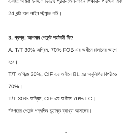
একটি: আমরা ইনস্টল ভিডিও প্রদান;অন-লাইন শিক্ষাদান পরিষেবা এবং
24 ঘন্টা অন-লাইন স্ট্যান্ড-বাই।
3. প্রশ্ন: আপনার পেমেন্ট শর্তাবলী কি?
A: T/T 30% অগ্রিম, 70% FOB এর অধীনে চালানের আগে
হবে।
T/T অগ্রিম 30%, CIF এর অধীনে BL এর অনুলিপির বিপরীতে
70%।
T/T 30% অগ্রিম, CIF এর অধীনে 70% LC।
*উপরের পেমেন্ট পদ্ধতির চূড়ান্ত ব্যাখ্যা আমাদের।