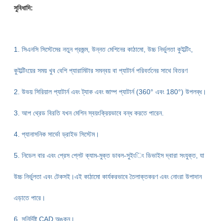
সুবিধাদি:
1. সিএনসি সিস্টেমের নতুন প্রজন্ম, উন্নত মেশিনের কাঠামো, উচ্চ নির্ভুলতা কুইল্টিং,
কুইল্টিংয়ের সময় খুব বেশি প্যারামিটার সমন্বয় বা প্যাটার্ন পরিবর্তনের সাথে বিতরণ
2. উভয় সিরিয়াল প্যাটার্ন এবং ট্যাক এবং জাম্প প্যাটার্ন (360° এবং 180°) উপলব্ধ।
3. আপ থ্রেড বিরতি যখন মেশিন স্বয়ংক্রিয়ভাবে বন্ধ করতে পারেন.
4. প্যানাসনিক সার্ভো ড্রাইভ সিস্টেম।
5. নিডেল বার এবং প্রেস প্লেট ক্যাম-মুক্ত ডাবল-সুইংিং ডিভাইস দ্বারা সংযুক্ত, যা
উচ্চ নির্ভুলতা এবং টেকসই।এই কাঠামো কার্যকরভাবে তৈলাক্তকরণ এবং নোংরা উপাদান
এড়াতে পারে।
6. সুনির্দিষ্ট CAD অঙ্কন।