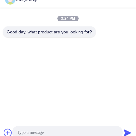
3:24 PM
Good day, what product are you looking for?
জমা দিন
ঠিকানা
না। 10, ঝংজিনডং রোড, গাওবু টাউন, ডংগুয়ান সিটি, গুয়াংডং, চীন 523285
ZOLYTECH MACHINERY CO., LTD
চীন ভালো মানের মাল্টি নিডেল কুইল্টিং মেশিন সরবরাহকারী। কপিরাইট © 2018-
2026 ZOLYTECH MACHINERY CO., LTD . সমস্ত অধিকার
সংরক্ষিত.