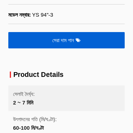
মডেল নম্বার:
YS 94''-3
সেরা দাম পান
Product Details
সেলাই দৈর্ঘ্য:
2 ~ 7 মিমি
উৎপাদনের গতি (মি/ঘণ্টা):
60-100 মি/ঘণ্টা