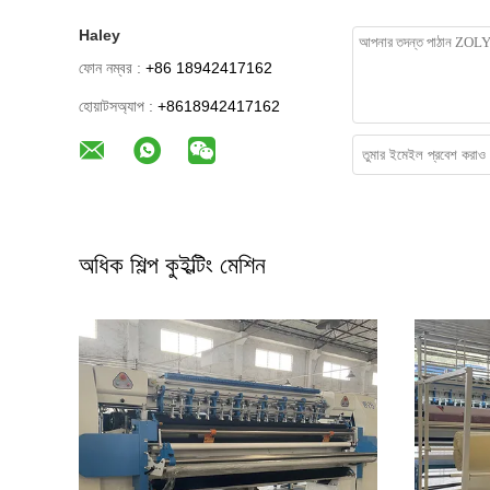
Haley
ফোন নম্বর :
+86 18942417162
হোয়াটসঅ্যাপ :
+8618942417162
অধিক শিল্প কুইল্টিং মেশিন