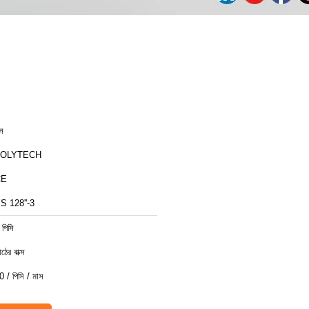
ীন
ZOLYTECH
CE
S 128''-3
 পিসি
ঠের বাক্স
0 / পিসি / মাস