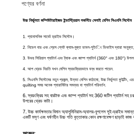
পণ্যের বর্ণনা
উচ্চ নির্ভুলতা কম্পিউটারাইজড ইন্ডাস্ট্রিয়াল লকস্টিচ সেলাই মেশিন সিএনসি সিস্টেম
1. প্যানাসনিক সার্ভো ড্রাইভ সিস্টেম।
2. নিডেল বার এবং প্রেস প্লেট ক্যাম-মুক্ত ডাবল-সুইংিং ডিভাইস দ্বারা সংযুক্
3. উভয় সিরিয়াল প্যাটার্ন এবং ট্যাক এবং জাম্প প্যাটার্ন (360° এবং 180°) উপল
4. আপ থ্রেড বিরতি যখন মেশিন স্বয়ংক্রিয়ভাবে বন্ধ করতে পারেন.
5. সিএনসি সিস্টেমের নতুন প্রজন্ম, উন্নত মেশিন কাঠামো, উচ্চ নির্ভুলতা কুইল্টিং, 
quilting সময় অনেক প্যারামিটার সমন্বয় বা প্যাটার্ন পরিবর্তন.
6. স্বয়ংক্রিয় সহ বারটাক এবং জাম্প প্যাটার্ন সহ 360 জটিল প্যাটার্ন সহ চরম
উপরের থ্রেড কাটা।
7. উচ্চ কার্যক্ষমতার বিমান অ্যালুমিনিয়াম-অ্যালয়-বুশলেস সুই-ড্রাইভ সমান্
একটি মসৃণ এবং ঘর্ষণহীন উচ্চ গতি বৃত্তাকার কোন রক্ষণাবেক্ষণ ছাড়াই কা
আবেদন: