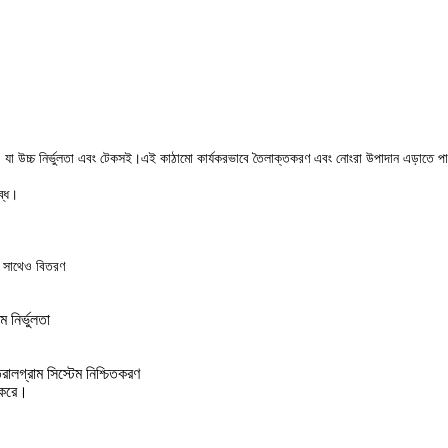
ত, যা উচ্চ নির্ভুলতা এবং টেকসই।এই কাঠামো কার্যকরভাবে তৈলাক্তকরণ এবং নোংরা উপাদান এড়াতে প
ব্ধ।
এর সাথেও বিতরণ
 নির্ভুলতা
তরালগ্রাম সিস্টেম নিশ্চিতকরণ
জ করে।