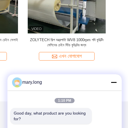
শিন চেইন সেলাই
ZOLYTECH শিল্প যন্ত্রপাতি WV8 1000rpm গদি কুইল্টিং
ভারী দ
মেশিনের চেইন স্টিচ কুইল্টের জন্য
এখন যোগাযোগ
mary.long
1:10 PM
Good day, what product are you looking 
for?
আমাদের মেইল ​​করুন