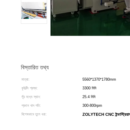
বিস্তারিত তথ্য
মাত্রা:
5560*1370*1780mm
কুইল্টিং প্রস্থ:
3300 মিমি
সূঁচ মধ্যে স্থান:
25.4 মিমি
প্রধান খাদ গতি:
300-800rpm
বিশেষভাবে তুলে ধরা:
ZOLYTECH CNC ইন্ডাস্ট্রিয়াল ক