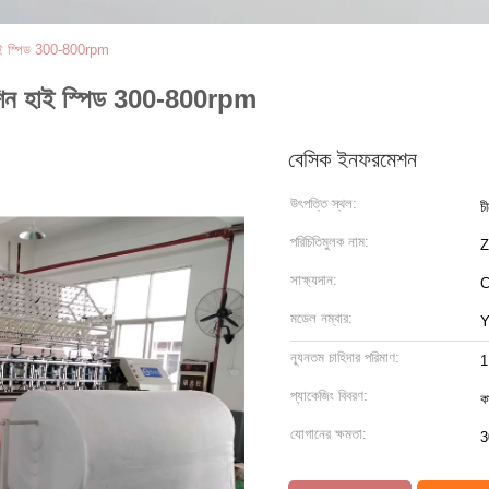
হাই স্পিড 300-800rpm
েশিন হাই স্পিড 300-800rpm
বেসিক ইনফরমেশন
উৎপত্তি স্থল:
চ
পরিচিতিমুলক নাম:
সাক্ষ্যদান:
মডেল নম্বার:
Y
ন্যূনতম চাহিদার পরিমাণ:
1
প্যাকেজিং বিবরণ:
কা
যোগানের ক্ষমতা:
3