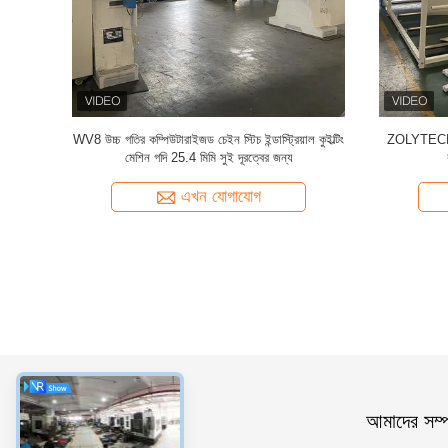
ির জন্য
WV8 উচ্চ গতির কম্পিউটারাইজড চেইন স্টিচ ইন্ডাস্ট্রিয়াল কুইল্টিং
ZOLYTECH গদি 
 মেশিন
মেশিন গদি 25.4 মিমি সুই দূরত্বের জন্য
এখন যোগাযোগ
ধরন
আমাদের সম্পর