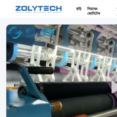
বাড়ি
লিয়ানরু-
জোলিটেক