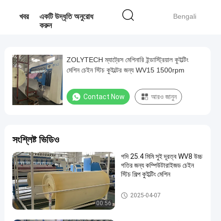
খবর
একটি উদ্ধৃতি অনুরোধ
Bengali
করুন
ZOLYTECH ম্যাট্রেস মেশিনারি ইন্ডাস্ট্রিয়াল কুইল্টিং
মেশিন চেইন স্টিচ কুইল্টের জন্য WV15 1500rpm
Contact Now
আরও জানুন
সংশ্লিষ্ট ভিডিও
গদি 25.4 মিমি সুই দূরত্ব WV8 উচ্চ
গতির জন্য কম্পিউটারাইজড চেইন
স্টিচ শিল্প কুইল্টিং মেশিন
শিল্প কুইল্টিং মেশিন
2025-04-07
00:56