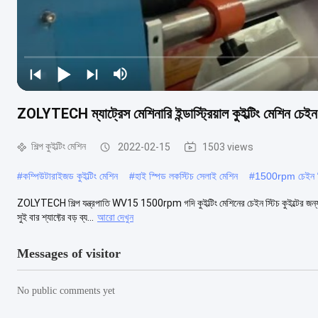
ZOLYTECH ম্যাট্রেস মেশিনারি ইন্ডাস্ট্রিয়াল কুইল্টিং মেশিন 
শিল্প কুইল্টিং মেশিন
2022-02-15
1503 views
#
কম্পিউটারাইজড কুইল্টিং মেশিন
#
হাই স্পিড লকস্টিচ সেলাই মেশিন
#
1500rpm চেইন স্টি
ZOLYTECH শিল্প যন্ত্রপাতি WV15 1500rpm গদি কুইল্টিং মেশিনের চেইন স্টিচ কুইল্টের জন্য স
সুই বার শ্যাফ্টের বড় ব্য...
আরো দেখুন
Messages of visitor
No public comments yet