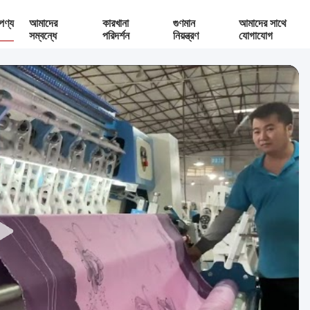
পণ্য
আমাদের
কারখানা
গুণমান
আমাদের সাথে
সম্বন্ধে
পরিদর্শন
নিয়ন্ত্রণ
যোগাযোগ