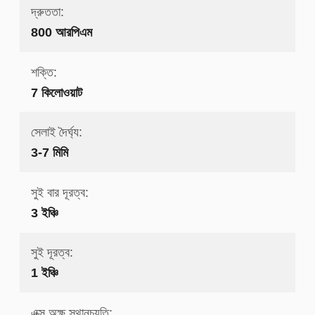
দ্রুততা:
800 আরপিএম
শক্তি:
7 কিলোওয়াট
সেলাই দৈর্ঘ্য:
3-7 মিমি
সুই বার দূরত্ব:
3 ইঞ্চি
সুই দূরত্ব:
1 ইঞ্চি
এক্স অক্ষ স্থানচ্যুতি: