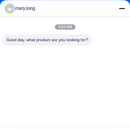
mary.long
5:04 AM
Good day, what product are you looking for?
জমা দিন
ঠিকানা
না। 10, ঝংজিনডং রোড, গাওবু টাউন, ডংগুয়ান সিটি, গুয়াংডং, চীন 523285
ZOLYTECH MACHINERY CO., LTD
চীন ভালো মানের মাল্টি নিডেল কুইল্টিং মেশিন সরবরাহকারী। কপিরাইট © 2018-