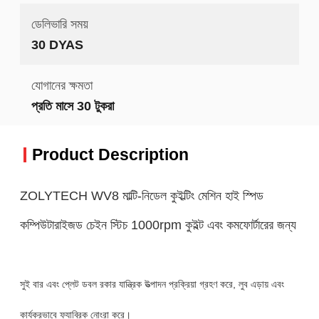
ডেলিভারি সময়
30 DYAS
যোগানের ক্ষমতা
প্রতি মাসে 30 টুকরা
Product Description
ZOLYTECH WV8 মাল্টি-নিডেল কুইল্টিং মেশিন হাই স্পিড
কম্পিউটারাইজড চেইন স্টিচ 1000rpm কুইল্ট এবং কমফোর্টারের জন্য
সুই বার এবং প্লেট ডবল রকার যান্ত্রিক উত্পাদন প্রক্রিয়া গ্রহণ করে, লুব এড়ায় এবং
কার্যকরভাবে ফ্যাব্রিক নোংরা করে।