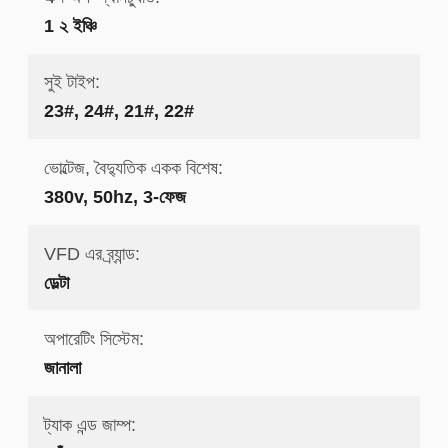
1 ২ ইঞ্চি
সুই টাইপ:
23#, 24#, 21#, 22#
ভোল্টেজ, বৈদ্যুতিক একক বিশেষ:
380v, 50hz, 3-ফেজ
VFD এর ব্র্যান্ড:
ডেল্টা
অপারেটিং সিস্টেম:
জানালা
ট্যাক এন্ড জাম্প: