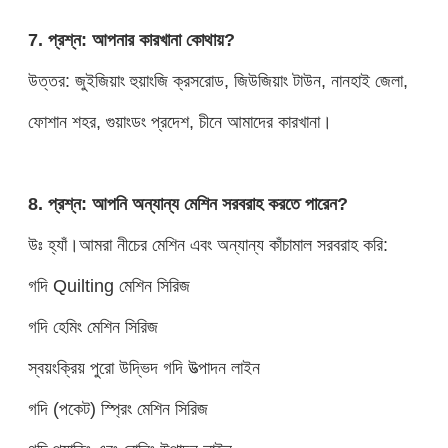
7. প্রশ্ন: আপনার কারখানা কোথায়?
উত্তর: জুইজিয়াং হুয়াংজি ক্রসরোড, জিউজিয়াং টাউন, নানহাই জেলা,
ফোশান শহর, গুয়াংডং প্রদেশ, চীনে আমাদের কারখানা।
8. প্রশ্ন: আপনি অন্যান্য মেশিন সরবরাহ করতে পারেন?
উঃ হ্যাঁ।আমরা নীচের মেশিন এবং অন্যান্য কাঁচামাল সরবরাহ করি:
গদি Quilting মেশিন সিরিজ
গদি হেমিং মেশিন সিরিজ
স্বয়ংক্রিয় পুরো উদ্ভিদ গদি উত্পাদন লাইন
গদি (পকেট) স্প্রিং মেশিন সিরিজ