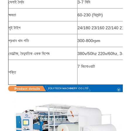
সেলাই দৈর্ঘ্য
3-7 মিমি
ক্ষমতা
60-230 (মি/ঘন্টা)
সুই টাইপ
24/180 23/160 22/140 21/13
প্রধান খাদ গতি
300-800rpm
ভোল্টেজ, বৈদ্যুতিক একক বিশেষ
380v/50hz 220v/60hz, 3-ফেজ
7 কিলোওয়াট
শক্তি