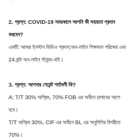
2. প্রশ্ন: COVID-19 সময়কালে আপনি কী সহায়তা প্রদান
করবেন?
একটি: আমরা ইনস্টল ভিডিও প্রদান;অন-লাইন শিক্ষাদান পরিষেবা এবং
24 ঘন্টা অন-লাইন স্ট্যান্ড-বাই।
3. প্রশ্ন: আপনার পেমেন্ট শর্তাবলী কি?
A: T/T 30% অগ্রিম, 70% FOB এর অধীনে চালানের আগে
হবে।
T/T অগ্রিম 30%, CIF এর অধীনে BL এর অনুলিপির বিপরীতে
70%।