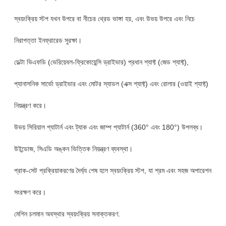
স্বয়ংক্রিয় স্টপ যখন উপরে বা নীচের থ্রেড ভাঙ্গা হয়, এবং উভয় উপরে এবং নিচে
নিরাপত্তা ইনফ্রারেড সুরক্ষা।
ডেল্টা ভিএফডি (ভেরিয়েবল-ফ্রিকোয়েন্সি ড্রাইভার) প্রধান শ্যাফ্ট (জেড শ্যাফ্ট),
প্যানাসনিক সার্ভো ড্রাইভার এবং মোটর স্যাডল (এক্স শ্যাফ্ট) এবং রোলার (ওয়াই শ্যাফ্ট)
নিয়ন্ত্রণ করে।
উভয় সিরিয়াল প্যাটার্ন এবং ট্যাক এবং জাম্প প্যাটার্ন (360° এবং 180°) উপলব্ধ।
উইন্ডোজ, সিএডি অঙ্কন ভিত্তিক নিয়ন্ত্রণ ব্যবস্থা।
প্রাক-সেট প্রক্রিয়াকরণের দৈর্ঘ্য শেষ হলে স্বয়ংক্রিয় স্টপ, যা শ্রম এবং সহজ অপারেশন
সংরক্ষণ করে।
মেশিন চলমান অবস্থার স্বয়ংক্রিয় সনাক্তকরণ.