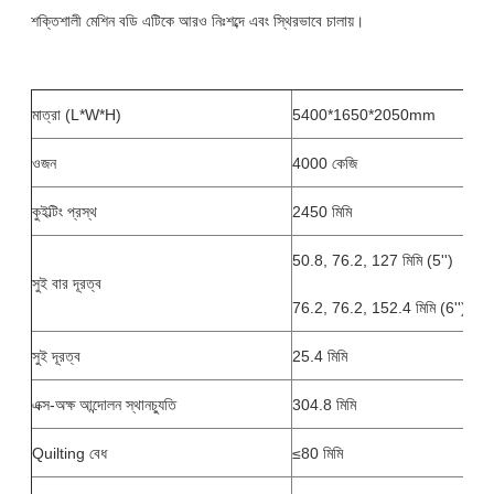
শক্তিশালী মেশিন বডি এটিকে আরও নিঃশব্দে এবং স্থিরভাবে চালায়।
মাত্রা (L*W*H)
5400*1650*2050mm
ওজন
4000 কেজি
কুইল্টিং প্রস্থ
2450 মিমি
50.8, 76.2, 127 মিমি (5'')
সুই বার দূরত্ব
76.2, 76.2, 152.4 মিমি (6'')
সুই দূরত্ব
25.4 মিমি
এক্স-অক্ষ আন্দোলন স্থানচ্যুতি
304.8 মিমি
Quilting বেধ
≤80 মিমি