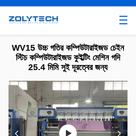
WV15 উচ্চ গতির কম্পিউটারাইজড চেইন
স্টিচ কম্পিউটারাইজড কুইল্টিং মেশিন গদি
25.4 মিমি সুই দূরত্বের জন্য