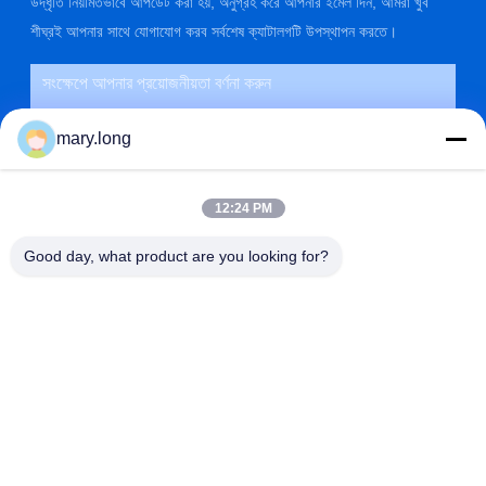
উদ্ধৃতি নিয়মিতভাবে আপডেট করা হয়, অনুগ্রহ করে আপনার ইমেল দিন, আমরা খুব
শীঘ্রই আপনার সাথে যোগাযোগ করব সর্বশেষ ক্যাটালগটি উপস্থাপন করতে।
mary.long
12:24 PM
Good day, what product are you looking for?
জমা দিন
ঠিকানা
না। 10, ঝংজিনডং রোড, গাওবু টাউন, ডংগুয়ান সিটি, গুয়াংডং, চীন 523285
ZOLYTECH MACHINERY CO., LTD