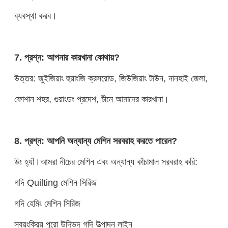
ব্যবস্থা করব।
7. প্রশ্ন: আপনার কারখানা কোথায়?
উত্তর: জুইজিয়াং হুয়াংজি ক্রসরোড, জিউজিয়াং টাউন, নানহাই জেলা,
ফোশান শহর, গুয়াংডং প্রদেশ, চীনে আমাদের কারখানা।
8. প্রশ্ন: আপনি অন্যান্য মেশিন সরবরাহ করতে পারেন?
উঃ হ্যাঁ।আমরা নীচের মেশিন এবং অন্যান্য কাঁচামাল সরবরাহ করি:
গদি Quilting মেশিন সিরিজ
গদি হেমিং মেশিন সিরিজ
স্বয়ংক্রিয় পুরো উদ্ভিদ গদি উত্পাদন লাইন