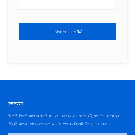
এখনই জমা দিন
সদস্যতা
উদ্ধৃতি নিয়মিতভাবে আপডেট করা হয়, অনুগ্রহ করে আপনার ইমেল দিন, আমরা খুব
শীঘ্রই আপনার সাথে যোগাযোগ করব সর্বশেষ ক্যাটালগটি উপস্থাপন করতে।