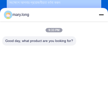
mary.long
9:33 PM
Good day, what product are you looking for?
জমা দিন
ঠিকানা
না। 10, ঝংজিনডং রোড, গাওবু টাউন, ডংগুয়ান সিটি, গুয়াংডং, চীন 523285
ZOLYTECH MACHINERY CO., LTD