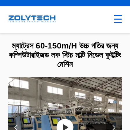
ম্যাট্রেস 60-150m/H উচ্চ গতির জন্য
কম্পিউটারাইজড লক স্টিচ মাল্টি নিডেল কুইল্টিং
মেশিন