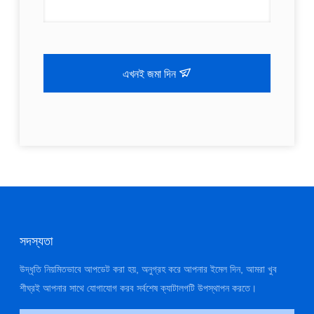
এখনই জমা দিন
সদস্যতা
উদ্ধৃতি নিয়মিতভাবে আপডেট করা হয়, অনুগ্রহ করে আপনার ইমেল দিন, আমরা খুব
শীঘ্রই আপনার সাথে যোগাযোগ করব সর্বশেষ ক্যাটালগটি উপস্থাপন করতে।