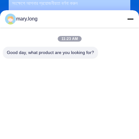
mary.long
11:23 AM
Good day, what product are you looking for?
জমা দিন
ঠিকানা
না। 10, ঝংজিনডং রোড, গাওবু টাউন, ডংগুয়ান সিটি, গুয়াংডং, চীন 523285
ZOLYTECH MACHINERY CO., LTD