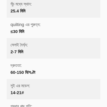
সূঁচ মধ্যে স্থান:
25.4 মিমি
quilting এর পুরুত্ব:
≤30 মিমি
সেলাই দৈর্ঘ্য:
2-7 মিমি
দ্রুততা:
60-150 মি/ঘণ্টা
সুই এর মডেল:
14-21#
প্রধান খাদ গতি: