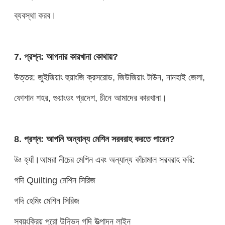
ব্যবস্থা করব।
7. প্রশ্ন: আপনার কারখানা কোথায়?
উত্তর: জুইজিয়াং হুয়াংজি ক্রসরোড, জিউজিয়াং টাউন, নানহাই জেলা,
ফোশান শহর, গুয়াংডং প্রদেশ, চীনে আমাদের কারখানা।
8. প্রশ্ন: আপনি অন্যান্য মেশিন সরবরাহ করতে পারেন?
উঃ হ্যাঁ।আমরা নীচের মেশিন এবং অন্যান্য কাঁচামাল সরবরাহ করি:
গদি Quilting মেশিন সিরিজ
গদি হেমিং মেশিন সিরিজ
স্বয়ংক্রিয় পুরো উদ্ভিদ গদি উত্পাদন লাইন