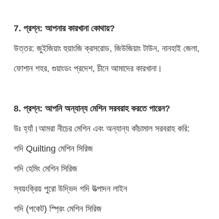
7. প্রশ্ন: আপনার কারখানা কোথায়?
উত্তর: জুইজিয়াং হুয়াংজি ক্রসরোড, জিউজিয়াং টাউন, নানহাই জেলা,
ফোশান শহর, গুয়াংডং প্রদেশ, চীনে আমাদের কারখানা।
8. প্রশ্ন: আপনি অন্যান্য মেশিন সরবরাহ করতে পারেন?
উঃ হ্যাঁ।আমরা নীচের মেশিন এবং অন্যান্য কাঁচামাল সরবরাহ করি:
গদি Quilting মেশিন সিরিজ
গদি হেমিং মেশিন সিরিজ
স্বয়ংক্রিয় পুরো উদ্ভিদ গদি উত্পাদন লাইন
গদি (পকেট) স্প্রিং মেশিন সিরিজ