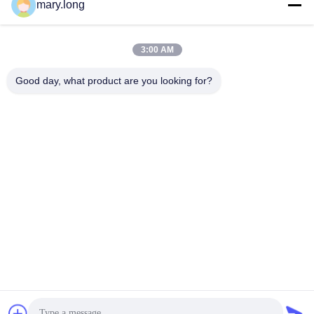
mary.long
3:00 AM
Good day, what product are you looking for?
জমা দিন
ঠিকানা
না। 10, ঝংজিনডং রোড, গাওবু টাউন, ডংগুয়ান সিটি, গুয়াংডং, চীন 523285
ZOLYTECH MACHINERY CO., LTD
চীন ভালো মানের মাল্টি নিডেল কুইল্টিং মেশিন সরবরাহকারী। কপিরাইট © 2018-
2026 ZOLYTECH MACHINERY CO., LTD . সমস্ত অধিকার