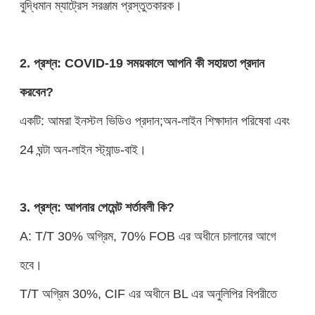
বুদ্ধিমান ম্যাট্রেস সরঞ্জাম প্রস্তুতকারক।
2. প্রশ্ন: COVID-19 সময়কালে আপনি কী সহায়তা প্রদান
করবেন?
একটি: আমরা ইনস্টল ভিডিও প্রদান;অন-লাইন শিক্ষাদান পরিষেবা এবং
24 ঘন্টা অন-লাইন স্ট্যান্ড-বাই।
3. প্রশ্ন: আপনার পেমেন্ট শর্তাবলী কি?
A: T/T 30% অগ্রিম, 70% FOB এর অধীনে চালানের আগে
হবে।
T/T অগ্রিম 30%, CIF এর অধীনে BL এর অনুলিপির বিপরীতে