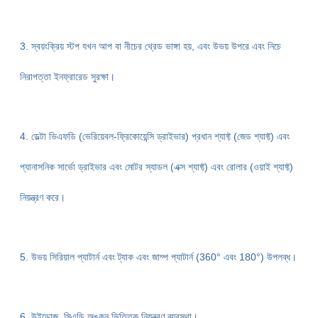
3. স্বয়ংক্রিয় স্টপ যখন আপ বা নীচের থ্রেড ভাঙ্গা হয়, এবং উভয় উপরে এবং নিচে
নিরাপত্তা ইনফ্রারেড সুরক্ষা।
4. ডেল্টা ভিএফডি (ভেরিয়েবল-ফ্রিকোয়েন্সি ড্রাইভার) প্রধান শ্যাফ্ট (জেড শ্যাফ্ট) এবং
প্যানাসনিক সার্ভো ড্রাইভার এবং মোটর স্যাডল (এক্স শ্যাফ্ট) এবং রোলার (ওয়াই শ্যাফ্ট)
নিয়ন্ত্রণ করে।
5. উভয় সিরিয়াল প্যাটার্ন এবং ট্যাক এবং জাম্প প্যাটার্ন (360° এবং 180°) উপলব্ধ।
6. উইন্ডোজ, সিএডি অঙ্কন ভিত্তিক নিয়ন্ত্রণ ব্যবস্থা।