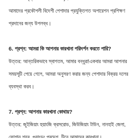
আমাদের প্রকৌশলী বিদেশী পেশাদার প্রযুক্তিগত অপারেশন প্রশিক্ষণ
প্রদানের জন্য উপলব্ধ।
6. প্রশ্ন: আমরা কি আপনার কারখানা পরিদর্শন করতে পারি?
উত্তর: আন্তরিকভাবে স্বাগতম, আমার বন্ধুরা!একবার আমরা আপনার
সময়সূচী পেয়ে গেলে, আমরা অনুসরণ করার জন্য পেশাদার বিক্রয় দলের
ব্যবস্থা করব।
7. প্রশ্ন: আপনার কারখানা কোথায়?
উত্তর: জুইজিয়াং হুয়াংজি ক্রসরোড, জিউজিয়াং টাউন, নানহাই জেলা,
ফোশান শহর, গুয়াংডং প্রদেশ, চীনে আমাদের কারখানা।