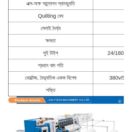
এক্স-অক্ষ আন্দোলন স্থানচ্যুতি
Quilting বেধ
সেলাই দৈর্ঘ্য
ক্ষমতা
60-
সুই টাইপ
24/180 23
প্রধান খাদ গতি
5
ভোল্টেজ, বৈদ্যুতিক একক বিশেষ
380v/50h
শক্তি