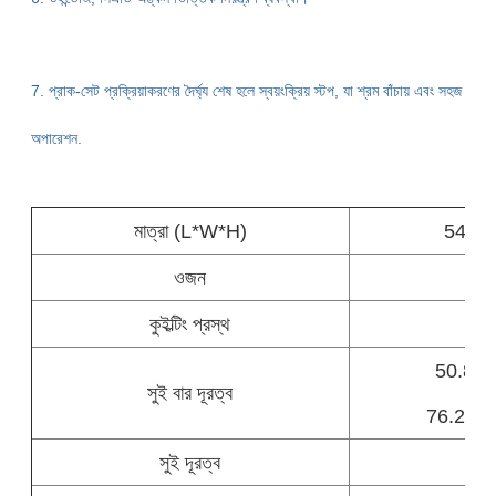
7. প্রাক-সেট প্রক্রিয়াকরণের দৈর্ঘ্য শেষ হলে স্বয়ংক্রিয় স্টপ, যা শ্রম বাঁচায় এবং সহজ
অপারেশন.
মাত্রা (L*W*H)
5400
ওজন
কুইল্টিং প্রস্থ
50.8, 76
সুই বার দূরত্ব
76.2, 76.
সুই দূরত্ব