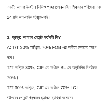
একটি: আমরা ইনস্টল ভিডিও প্রদান;অন-লাইন শিক্ষাদান পরিষেবা এবং
24 ঘন্টা অন-লাইন স্ট্যান্ড-বাই।
3. প্রশ্ন: আপনার পেমেন্ট শর্তাবলী কি?
A: T/T 30% অগ্রিম, 70% FOB এর অধীনে চালানের আগে
হবে।
T/T অগ্রিম 30%, CIF এর অধীনে BL এর অনুলিপির বিপরীতে
70%।
T/T 30% অগ্রিম, CIF এর অধীনে 70% LC।
*উপরের পেমেন্ট পদ্ধতির চূড়ান্ত ব্যাখ্যা আমাদের।