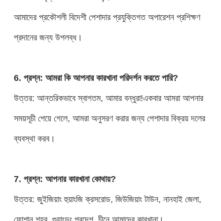
আমাদের প্রকৌশলী বিদেশী পেশাদার প্রযুক্তিগত অপারেশন প্রশিক্ষণ
প্রদানের জন্য উপলব্ধ।
6. প্রশ্ন: আমরা কি আপনার কারখানা পরিদর্শন করতে পারি?
উত্তর: আন্তরিকভাবে স্বাগতম, আমার বন্ধুরা!একবার আমরা আপনার
সময়সূচী পেয়ে গেলে, আমরা অনুসরণ করার জন্য পেশাদার বিক্রয় দলের
ব্যবস্থা করব।
7. প্রশ্ন: আপনার কারখানা কোথায়?
উত্তর: জুইজিয়াং হুয়াংজি ক্রসরোড, জিউজিয়াং টাউন, নানহাই জেলা,
ফোশান শহর, গুয়াংডং প্রদেশ, চীনে আমাদের কারখানা।