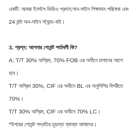
একটি: আমরা ইনস্টল ভিডিও প্রদান;অন-লাইন শিক্ষাদান পরিষেবা এবং
24 ঘন্টা অন-লাইন স্ট্যান্ড-বাই।
3. প্রশ্ন: আপনার পেমেন্ট শর্তাবলী কি?
A: T/T 30% অগ্রিম, 70% FOB এর অধীনে চালানের আগে
হবে।
T/T অগ্রিম 30%, CIF এর অধীনে BL এর অনুলিপির বিপরীতে
70%।
T/T 30% অগ্রিম, CIF এর অধীনে 70% LC।
*উপরের পেমেন্ট পদ্ধতির চূড়ান্ত ব্যাখ্যা আমাদের।