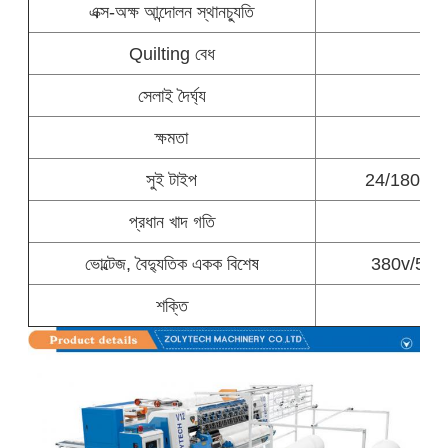
এক্স-অক্ষ আন্দোলন স্থানচ্যুতি
Quilting বেধ
সেলাই দৈর্ঘ্য
ক্ষমতা
60-
সুই টাইপ
24/180 23
প্রধান খাদ গতি
5
ভোল্টেজ, বৈদ্যুতিক একক বিশেষ
380v/50h
শক্তি