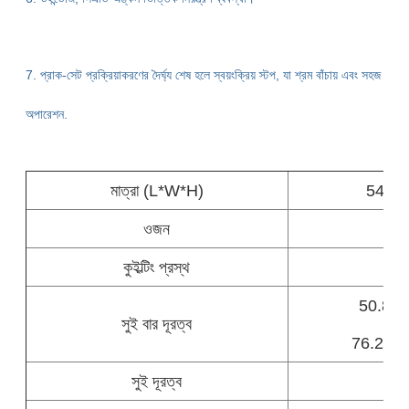
7. প্রাক-সেট প্রক্রিয়াকরণের দৈর্ঘ্য শেষ হলে স্বয়ংক্রিয় স্টপ, যা শ্রম বাঁচায় এবং সহজ
অপারেশন.
মাত্রা (L*W*H)
5400
ওজন
কুইল্টিং প্রস্থ
50.8, 76
সুই বার দূরত্ব
76.2, 76.
সুই দূরত্ব