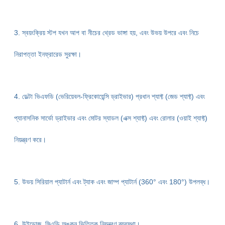
3. স্বয়ংক্রিয় স্টপ যখন আপ বা নীচের থ্রেড ভাঙ্গা হয়, এবং উভয় উপরে এবং নিচে
নিরাপত্তা ইনফ্রারেড সুরক্ষা।
4. ডেল্টা ভিএফডি (ভেরিয়েবল-ফ্রিকোয়েন্সি ড্রাইভার) প্রধান শ্যাফ্ট (জেড শ্যাফ্ট) এবং
প্যানাসনিক সার্ভো ড্রাইভার এবং মোটর স্যাডল (এক্স শ্যাফ্ট) এবং রোলার (ওয়াই শ্যাফ্ট)
নিয়ন্ত্রণ করে।
5. উভয় সিরিয়াল প্যাটার্ন এবং ট্যাক এবং জাম্প প্যাটার্ন (360° এবং 180°) উপলব্ধ।
6. উইন্ডোজ, সিএডি অঙ্কন ভিত্তিক নিয়ন্ত্রণ ব্যবস্থা।