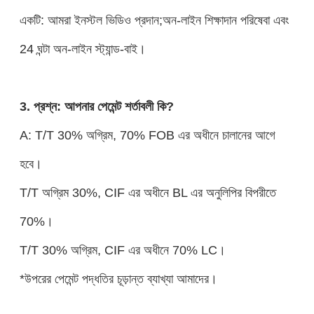
একটি: আমরা ইনস্টল ভিডিও প্রদান;অন-লাইন শিক্ষাদান পরিষেবা এবং
24 ঘন্টা অন-লাইন স্ট্যান্ড-বাই।
3. প্রশ্ন: আপনার পেমেন্ট শর্তাবলী কি?
A: T/T 30% অগ্রিম, 70% FOB এর অধীনে চালানের আগে
হবে।
T/T অগ্রিম 30%, CIF এর অধীনে BL এর অনুলিপির বিপরীতে
70%।
T/T 30% অগ্রিম, CIF এর অধীনে 70% LC।
*উপরের পেমেন্ট পদ্ধতির চূড়ান্ত ব্যাখ্যা আমাদের।