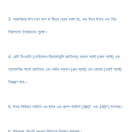
3. স্বয়ংক্রিয় স্টপ যখন আপ বা নীচের থ্রেড ভাঙ্গা হয়, এবং উভয় উপরে এবং নিচে
নিরাপত্তা ইনফ্রারেড সুরক্ষা।
4. ডেল্টা ভিএফডি (ভেরিয়েবল-ফ্রিকোয়েন্সি ড্রাইভার) প্রধান শ্যাফ্ট (জেড শ্যাফ্ট) এবং
প্যানাসনিক সার্ভো ড্রাইভার এবং মোটর স্যাডল (এক্স শ্যাফ্ট) এবং রোলার (ওয়াই শ্যাফ্ট)
নিয়ন্ত্রণ করে।
5. উভয় সিরিয়াল প্যাটার্ন এবং ট্যাক এবং জাম্প প্যাটার্ন (360° এবং 180°) উপলব্ধ।
6. উইন্ডোজ, সিএডি অঙ্কন ভিত্তিক নিয়ন্ত্রণ ব্যবস্থা।