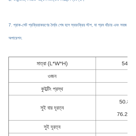
7. প্রাক-সেট প্রক্রিয়াকরণের দৈর্ঘ্য শেষ হলে স্বয়ংক্রিয় স্টপ, যা শ্রম বাঁচায় এবং সহজ
অপারেশন.
মাত্রা (L*W*H)
5400
ওজন
কুইল্টিং প্রস্থ
50.8, 76
সুই বার দূরত্ব
76.2, 76.
সুই দূরত্ব