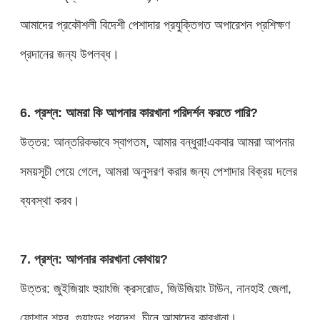
আমাদের প্রকৌশলী বিদেশী পেশাদার প্রযুক্তিগত অপারেশন প্রশিক্ষণ
প্রদানের জন্য উপলব্ধ।
6. প্রশ্ন: আমরা কি আপনার কারখানা পরিদর্শন করতে পারি?
উত্তর: আন্তরিকভাবে স্বাগতম, আমার বন্ধুরা!একবার আমরা আপনার
সময়সূচী পেয়ে গেলে, আমরা অনুসরণ করার জন্য পেশাদার বিক্রয় দলের
ব্যবস্থা করব।
7. প্রশ্ন: আপনার কারখানা কোথায়?
উত্তর: জুইজিয়াং হুয়াংজি ক্রসরোড, জিউজিয়াং টাউন, নানহাই জেলা,
ফোশান শহর, গুয়াংডং প্রদেশ, চীনে আমাদের কারখানা।