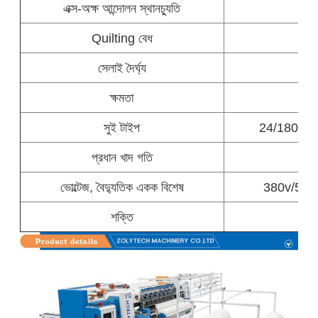
এক্স-অক্ষ আন্দোলন স্থানচ্যুতি
Quilting বেধ
সেলাই দৈর্ঘ্য
ক্ষমতা
60-
সুই টাইপ
24/180 23
প্রধান খাদ গতি
5
ভোল্টেজ, বৈদ্যুতিক একক বিশেষ
380v/50h
শক্তি