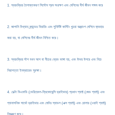
1. স্বয়ংক্রিয় তৈলাক্তকরণ সিস্টেম শ্রম সংরক্ষণ এবং মেশিনের দীর্ঘ জীবন সক্ষম করে
2. জাপানি বিখ্যাত ব্র্যান্ডের বিয়ারিং এবং সুনির্দিষ্ট কাস্টিং খুচরা যন্ত্রাংশ মেশিনে ব্যবহার
করা হয়, যা
মেশিনের দীর্ঘ জীবন নিশ্চিত করে।
3. স্বয়ংক্রিয় স্টপ যখন আপ বা নীচের থ্রেড ভাঙ্গা হয়, এবং উভয় উপরে এবং নিচে
নিরাপত্তা ইনফ্রারেড সুরক্ষা।
4. ডেল্টা ভিএফডি (ভেরিয়েবল-ফ্রিকোয়েন্সি ড্রাইভার) প্রধান শ্যাফ্ট (জেড শ্যাফ্ট) এবং
প্যানাসনিক সার্ভো ড্রাইভার এবং মোটর স্যাডল (এক্স শ্যাফ্ট) এবং রোলার (ওয়াই শ্যাফ্ট)
নিয়ন্ত্রণ করে।