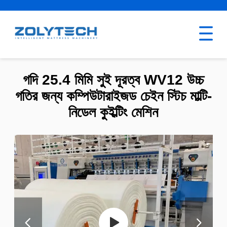
গদি 25.4 মিমি সুই দূরত্ব WV12 উচ্চ
গতির জন্য কম্পিউটারাইজড চেইন স্টিচ মাল্টি-
নিডেল কুইল্টিং মেশিন