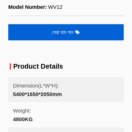
Model Number:
WV12
সেরা দাম পান
Product Details
Dimension(L*W*H):
5400*1650*2050mm
Weight:
4800KG