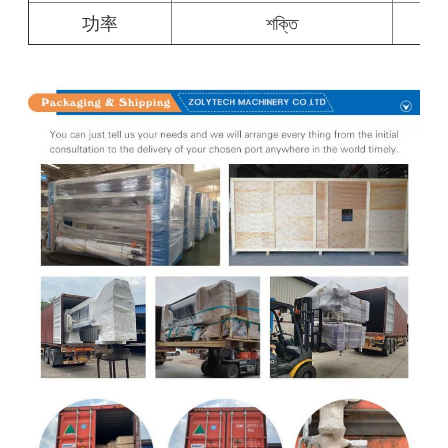
功率
শক্তি