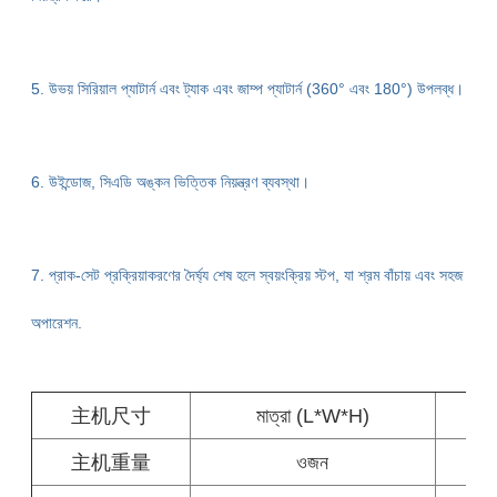
5. উভয় সিরিয়াল প্যাটার্ন এবং ট্যাক এবং জাম্প প্যাটার্ন (360° এবং 180°) উপলব্ধ।
6. উইন্ডোজ, সিএডি অঙ্কন ভিত্তিক নিয়ন্ত্রণ ব্যবস্থা।
7. প্রাক-সেট প্রক্রিয়াকরণের দৈর্ঘ্য শেষ হলে স্বয়ংক্রিয় স্টপ, যা শ্রম বাঁচায় এবং সহজ
অপারেশন.
主机尺寸
মাত্রা (L*W*H)
主机重量
ওজন