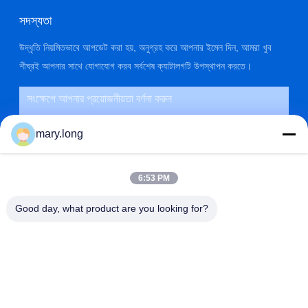
সদস্যতা
উদ্ধৃতি নিয়মিতভাবে আপডেট করা হয়, অনুগ্রহ করে আপনার ইমেল দিন, আমরা খুব
শীঘ্রই আপনার সাথে যোগাযোগ করব সর্বশেষ ক্যাটালগটি উপস্থাপন করতে।
mary.long
6:53 PM
Good day, what product are you looking for?
জমা দিন
ঠিকানা
না। 10, ঝংজিনডং রোড, গাওবু টাউন, ডংগুয়ান সিটি, গুয়াংডং, চীন 523285