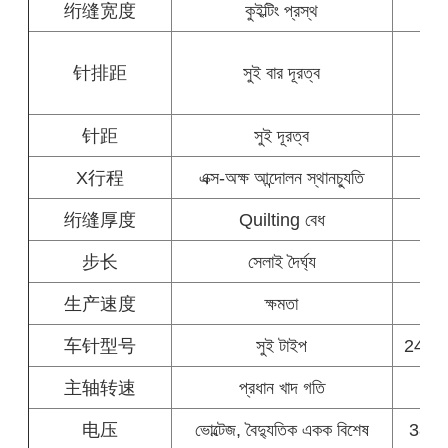
绗缝宽度
কুইল্টিং প্রস্থ
50
针排距
সুই বার দূরত্ব
76.
针距
সুই দূরত্ব
X行程
এক্স-অক্ষ আন্দোলন স্থানচ্যুতি
绗缝厚度
Quilting বেধ
步长
সেলাই দৈর্ঘ্য
生产速度
ক্ষমতা
车针型号
সুই টাইপ
24/18
主轴转速
প্রধান খাদ গতি
电压
ভোল্টেজ, বৈদ্যুতিক একক বিশেষ
380v