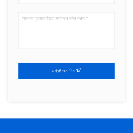
এখনই জমা দিন