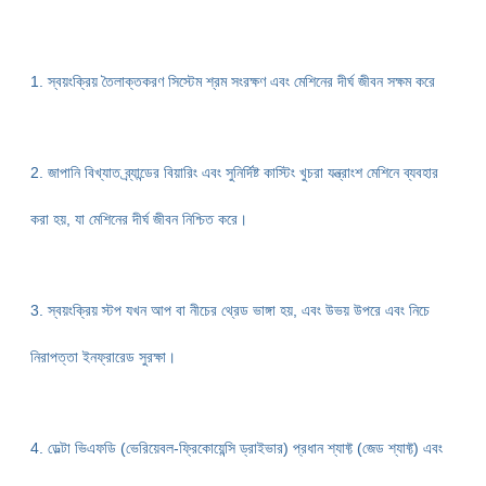
1. স্বয়ংক্রিয় তৈলাক্তকরণ সিস্টেম শ্রম সংরক্ষণ এবং মেশিনের দীর্ঘ জীবন সক্ষম করে
2. জাপানি বিখ্যাত ব্র্যান্ডের বিয়ারিং এবং সুনির্দিষ্ট কাস্টিং খুচরা যন্ত্রাংশ মেশিনে ব্যবহার
করা হয়, যা
মেশিনের দীর্ঘ জীবন নিশ্চিত করে।
3. স্বয়ংক্রিয় স্টপ যখন আপ বা নীচের থ্রেড ভাঙ্গা হয়, এবং উভয় উপরে এবং নিচে
নিরাপত্তা ইনফ্রারেড সুরক্ষা।
4. ডেল্টা ভিএফডি (ভেরিয়েবল-ফ্রিকোয়েন্সি ড্রাইভার) প্রধান শ্যাফ্ট (জেড শ্যাফ্ট) এবং