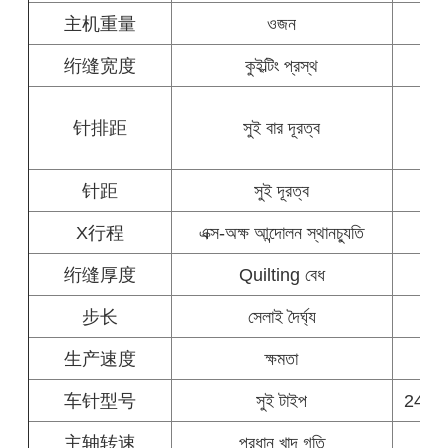
主机重量
ওজন
绗缝宽度
কুইল্টিং প্রস্থ
50
针排距
সুই বার দূরত্ব
76.
针距
সুই দূরত্ব
X行程
এক্স-অক্ষ আন্দোলন স্থানচ্যুতি
绗缝厚度
Quilting বেধ
步长
সেলাই দৈর্ঘ্য
生产速度
ক্ষমতা
车针型号
সুই টাইপ
24/18
主轴转速
প্রধান খাদ গতি