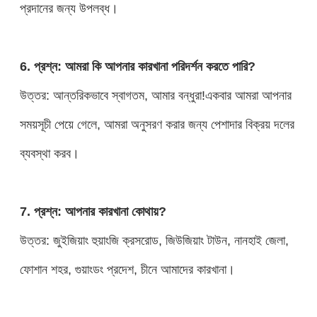
প্রদানের জন্য উপলব্ধ।
6. প্রশ্ন: আমরা কি আপনার কারখানা পরিদর্শন করতে পারি?
উত্তর: আন্তরিকভাবে স্বাগতম, আমার বন্ধুরা!একবার আমরা আপনার
সময়সূচী পেয়ে গেলে, আমরা অনুসরণ করার জন্য পেশাদার বিক্রয় দলের
ব্যবস্থা করব।
7. প্রশ্ন: আপনার কারখানা কোথায়?
উত্তর: জুইজিয়াং হুয়াংজি ক্রসরোড, জিউজিয়াং টাউন, নানহাই জেলা,
ফোশান শহর, গুয়াংডং প্রদেশ, চীনে আমাদের কারখানা।