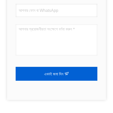
এখনই জমা দিন