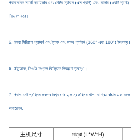
প্যানাসনিক সার্ভো ড্রাইভার এবং মোটর স্যাডল (এক্স শ্যাফ্ট) এবং রোলার (ওয়াই শ্যাফ্ট)
নিয়ন্ত্রণ করে।
5. উভয় সিরিয়াল প্যাটার্ন এবং ট্যাক এবং জাম্প প্যাটার্ন (360° এবং 180°) উপলব্ধ।
6. উইন্ডোজ, সিএডি অঙ্কন ভিত্তিক নিয়ন্ত্রণ ব্যবস্থা।
7. প্রাক-সেট প্রক্রিয়াকরণের দৈর্ঘ্য শেষ হলে স্বয়ংক্রিয় স্টপ, যা শ্রম বাঁচায় এবং সহজ
অপারেশন.
主机尺寸
মাত্রা (L*W*H)