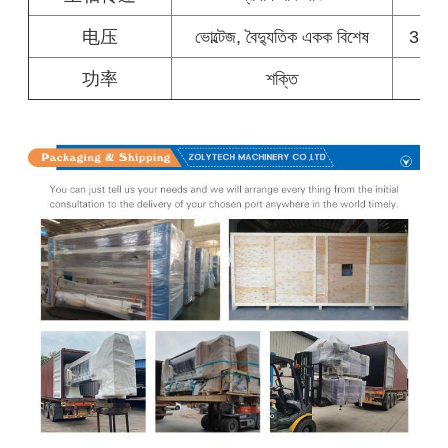
电压
ভোল্টেজ, বৈদ্যুতিক একক বিশেষ
380v
功率
শক্তি