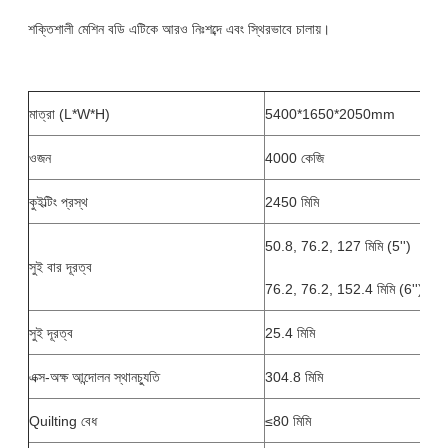
শক্তিশালী মেশিন বডি এটিকে আরও নিঃশব্দে এবং স্থিরভাবে চালায়।
মাত্রা (L*W*H)
5400*1650*2050mm
ওজন
4000 কেজি
কুইল্টিং প্রস্থ
2450 মিমি
50.8, 76.2, 127 মিমি (5'')
সুই বার দূরত্ব
76.2, 76.2, 152.4 মিমি (6'')
সুই দূরত্ব
25.4 মিমি
এক্স-অক্ষ আন্দোলন স্থানচ্যুতি
304.8 মিমি
Quilting বেধ
≤80 মিমি