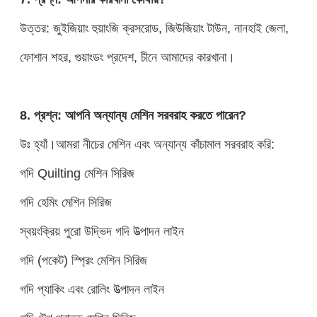
উত্তর: জুইজিয়াং হুয়াংজি ক্রসরোড, জিউজিয়াং টাউন, নানহাই জেলা,
ফোশান শহর, গুয়াংডং প্রদেশ, চীনে আমাদের কারখানা।
8. প্রশ্ন: আপনি অন্যান্য মেশিন সরবরাহ করতে পারেন?
উঃ হ্যাঁ।আমরা নীচের মেশিন এবং অন্যান্য কাঁচামাল সরবরাহ করি:
গদি Quilting মেশিন সিরিজ
গদি হেমিং মেশিন সিরিজ
স্বয়ংক্রিয় পুরো উদ্ভিদ গদি উত্পাদন লাইন
গদি (পকেট) স্প্রিং মেশিন সিরিজ
গদি প্যাকিং এবং রোলিং উত্পাদন লাইন