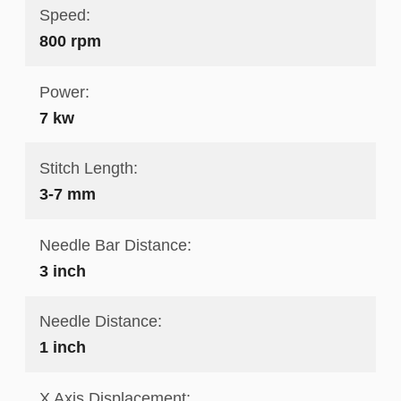
Speed:
800 rpm
Power:
7 kw
Stitch Length:
3-7 mm
Needle Bar Distance:
3 inch
Needle Distance:
1 inch
X Axis Displacement: