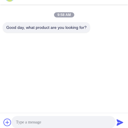
9:58 AM
Good day, what product are you looking for?
জমা দিন
ঠিকানা
না। 10, ঝংজিনডং রোড, গাওবু টাউন, ডংগুয়ান সিটি, গুয়াংডং, চীন 523285
ZOLYTECH MACHINERY CO., LTD
চীন ভালো মানের মাল্টি নিডেল কুইল্টিং মেশিন সরবরাহকারী। কপিরাইট © 2018-
2026 ZOLYTECH MACHINERY CO., LTD . সমস্ত অধিকার
সংরক্ষিত.