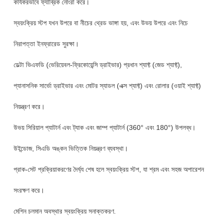
কার্যকরভাবে ফ্যাব্রিক নোংরা করে।
স্বয়ংক্রিয় স্টপ যখন উপরে বা নীচের থ্রেড ভাঙ্গা হয়, এবং উভয় উপরে এবং নিচে
নিরাপত্তা ইনফ্রারেড সুরক্ষা।
ডেল্টা ভিএফডি (ভেরিয়েবল-ফ্রিকোয়েন্সি ড্রাইভার) প্রধান শ্যাফ্ট (জেড শ্যাফ্ট),
প্যানাসনিক সার্ভো ড্রাইভার এবং মোটর স্যাডল (এক্স শ্যাফ্ট) এবং রোলার (ওয়াই শ্যাফ্ট)
নিয়ন্ত্রণ করে।
উভয় সিরিয়াল প্যাটার্ন এবং ট্যাক এবং জাম্প প্যাটার্ন (360° এবং 180°) উপলব্ধ।
উইন্ডোজ, সিএডি অঙ্কন ভিত্তিক নিয়ন্ত্রণ ব্যবস্থা।
প্রাক-সেট প্রক্রিয়াকরণের দৈর্ঘ্য শেষ হলে স্বয়ংক্রিয় স্টপ, যা শ্রম এবং সহজ অপারেশন
সংরক্ষণ করে।
মেশিন চলমান অবস্থার স্বয়ংক্রিয় সনাক্তকরণ.