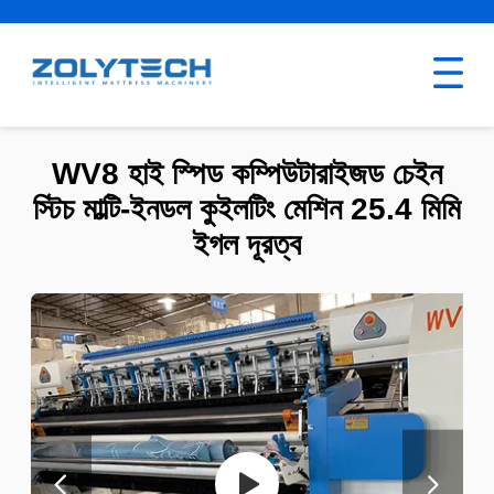
WV8 হাই স্পিড কম্পিউটারাইজড চেইন
স্টিচ মাল্টি-ইনডল কুইলটিং মেশিন 25.4 মিমি
ইগল দূরত্ব