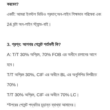
করবেন?
একটি: আমরা ইনস্টল ভিডিও প্রদান;অন-লাইন শিক্ষাদান পরিষেবা এবং
24 ঘন্টা অন-লাইন স্ট্যান্ড-বাই।
3. প্রশ্ন: আপনার পেমেন্ট শর্তাবলী কি?
A: T/T 30% অগ্রিম, 70% FOB এর অধীনে চালানের আগে
হবে।
T/T অগ্রিম 30%, CIF এর অধীনে BL এর অনুলিপির বিপরীতে
70%।
T/T 30% অগ্রিম, CIF এর অধীনে 70% LC।
*উপরের পেমেন্ট পদ্ধতির চূড়ান্ত ব্যাখ্যা আমাদের।