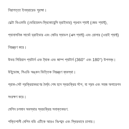
নিরাপত্তা ইনফ্রারেড সুরক্ষা।
ডেল্টা ভিএফডি (ভেরিয়েবল-ফ্রিকোয়েন্সি ড্রাইভার) প্রধান শ্যাফ্ট (জেড শ্যাফ্ট),
প্যানাসনিক সার্ভো ড্রাইভার এবং মোটর স্যাডল (এক্স শ্যাফ্ট) এবং রোলার (ওয়াই শ্যাফ্ট)
নিয়ন্ত্রণ করে।
উভয় সিরিয়াল প্যাটার্ন এবং ট্যাক এবং জাম্প প্যাটার্ন (360° এবং 180°) উপলব্ধ।
উইন্ডোজ, সিএডি অঙ্কন ভিত্তিক নিয়ন্ত্রণ ব্যবস্থা।
প্রাক-সেট প্রক্রিয়াকরণের দৈর্ঘ্য শেষ হলে স্বয়ংক্রিয় স্টপ, যা শ্রম এবং সহজ অপারেশন
সংরক্ষণ করে।
মেশিন চলমান অবস্থার স্বয়ংক্রিয় সনাক্তকরণ.
শক্তিশালী মেশিন বডি এটিকে আরও নিঃশব্দে এবং স্থিরভাবে চালায়।