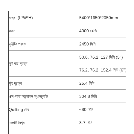
মাত্রা (L*W*H)
5400*1650*2050mm
ওজন
4000 কেজি
কুইল্টিং প্রস্থ
2450 মিমি
50.8, 76.2, 127 মিমি (5'')
সুই বার দূরত্ব
76.2, 76.2, 152.4 মিমি (6'')
সুই দূরত্ব
25.4 মিমি
এক্স-অক্ষ আন্দোলন স্থানচ্যুতি
304.8 মিমি
Quilting বেধ
≤80 মিমি
সেলাই দৈর্ঘ্য
3-7 মিমি