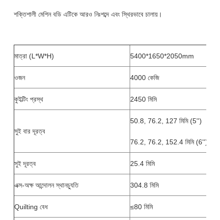
শক্তিশালী মেশিন বডি এটিকে আরও নিঃশব্দে এবং স্থিরভাবে চালায়।
মাত্রা (L*W*H)
5400*1650*2050mm
ওজন
4000 কেজি
কুইল্টিং প্রস্থ
2450 মিমি
50.8, 76.2, 127 মিমি (5'')
সুই বার দূরত্ব
76.2, 76.2, 152.4 মিমি (6'')
সুই দূরত্ব
25.4 মিমি
এক্স-অক্ষ আন্দোলন স্থানচ্যুতি
304.8 মিমি
Quilting বেধ
≤80 মিমি