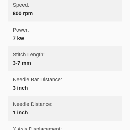
Speed:
800 rpm
Power:
7 kw
Stitch Length:
3-7 mm
Needle Bar Distance:
3 inch
Needle Distance:
1 inch
X Axis Displacement: