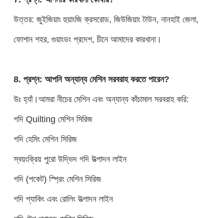
উত্তর: জুইজিয়াং হুয়াংজি ক্রসরোড, জিউজিয়াং টাউন, নানহাই জেলা,
ফোশান শহর, গুয়াংডং প্রদেশ, চীনে আমাদের কারখানা।
8. প্রশ্ন: আপনি অন্যান্য মেশিন সরবরাহ করতে পারেন?
উঃ হ্যাঁ।আমরা নীচের মেশিন এবং অন্যান্য কাঁচামাল সরবরাহ করি:
গদি Quilting মেশিন সিরিজ
গদি হেমিং মেশিন সিরিজ
স্বয়ংক্রিয় পুরো উদ্ভিদ গদি উত্পাদন লাইন
গদি (পকেট) স্প্রিং মেশিন সিরিজ
গদি প্যাকিং এবং রোলিং উত্পাদন লাইন