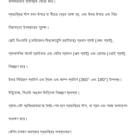
কার্যকরভাবে ফ্যাব্রিক নোংরা করে।
স্বয়ংক্রিয় স্টপ যখন উপরে বা নীচের থ্রেড ভাঙ্গা হয়, এবং উভয় উপরে এবং নিচে
নিরাপত্তা ইনফ্রারেড সুরক্ষা।
ডেল্টা ভিএফডি (ভেরিয়েবল-ফ্রিকোয়েন্সি ড্রাইভার) প্রধান শ্যাফ্ট (জেড শ্যাফ্ট),
প্যানাসনিক সার্ভো ড্রাইভার এবং মোটর স্যাডল (এক্স শ্যাফ্ট) এবং রোলার (ওয়াই শ্যাফ্ট)
নিয়ন্ত্রণ করে।
উভয় সিরিয়াল প্যাটার্ন এবং ট্যাক এবং জাম্প প্যাটার্ন (360° এবং 180°) উপলব্ধ।
উইন্ডোজ, সিএডি অঙ্কন ভিত্তিক নিয়ন্ত্রণ ব্যবস্থা।
প্রাক-সেট প্রক্রিয়াকরণের দৈর্ঘ্য শেষ হলে স্বয়ংক্রিয় স্টপ, যা শ্রম এবং সহজ অপারেশন
সংরক্ষণ করে।
মেশিন চলমান অবস্থার স্বয়ংক্রিয় সনাক্তকরণ.