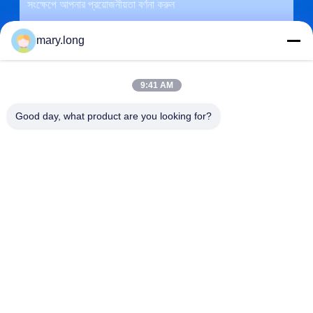
mary.long
9:41 AM
Good day, what product are you looking for?
জমা দিন
ঠিকানা
না। 10, ঝংজিনডং রোড, গাওবু টাউন, ডংগুয়ান সিটি, গুয়াংডং, চীন 523285
ZOLYTECH MACHINERY CO., LTD