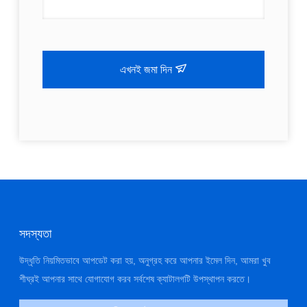
এখনই জমা দিন
সদস্যতা
উদ্ধৃতি নিয়মিতভাবে আপডেট করা হয়, অনুগ্রহ করে আপনার ইমেল দিন, আমরা খুব
শীঘ্রই আপনার সাথে যোগাযোগ করব সর্বশেষ ক্যাটালগটি উপস্থাপন করতে।