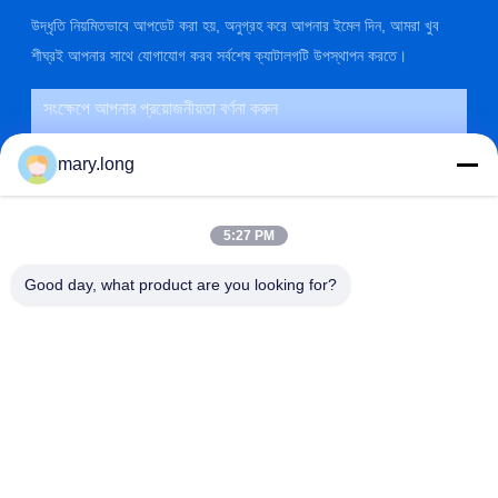
উদ্ধৃতি নিয়মিতভাবে আপডেট করা হয়, অনুগ্রহ করে আপনার ইমেল দিন, আমরা খুব
শীঘ্রই আপনার সাথে যোগাযোগ করব সর্বশেষ ক্যাটালগটি উপস্থাপন করতে।
mary.long
5:27 PM
Good day, what product are you looking for?
জমা দিন
ঠিকানা
না। 10, ঝংজিনডং রোড, গাওবু টাউন, ডংগুয়ান সিটি, গুয়াংডং, চীন 523285