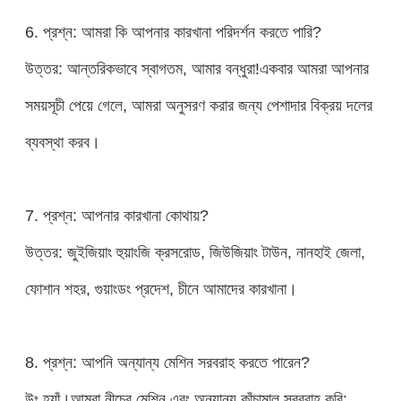
6. প্রশ্ন: আমরা কি আপনার কারখানা পরিদর্শন করতে পারি?
উত্তর: আন্তরিকভাবে স্বাগতম, আমার বন্ধুরা!একবার আমরা আপনার
সময়সূচী পেয়ে গেলে, আমরা অনুসরণ করার জন্য পেশাদার বিক্রয় দলের
ব্যবস্থা করব।
7. প্রশ্ন: আপনার কারখানা কোথায়?
উত্তর: জুইজিয়াং হুয়াংজি ক্রসরোড, জিউজিয়াং টাউন, নানহাই জেলা,
ফোশান শহর, গুয়াংডং প্রদেশ, চীনে আমাদের কারখানা।
8. প্রশ্ন: আপনি অন্যান্য মেশিন সরবরাহ করতে পারেন?
উঃ হ্যাঁ।আমরা নীচের মেশিন এবং অন্যান্য কাঁচামাল সরবরাহ করি: