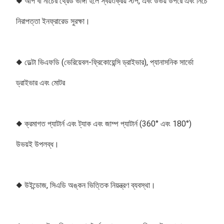
◆ আপ বা নীচের থ্রেড ভাঙ্গা হলে স্বয়ংক্রিয় স্টপ, এবং উভয় উপরে এবং নিচে 
নিরাপত্তা ইনফ্রারেড সুরক্ষা।
◆ ডেল্টা ভিএফডি (ভেরিয়েবল-ফ্রিকোয়েন্সি ড্রাইভার), প্যানাসনিক সার্ভো 
ড্রাইভার এবং মোটর
◆ ক্রমাগত প্যাটার্ন এবং ট্যাক এবং জাম্প প্যাটার্ন (360° এবং 180°) 
উভয়ই উপলব্ধ।
◆ উইন্ডোজ, সিএডি অঙ্কন ভিত্তিক নিয়ন্ত্রণ ব্যবস্থা।