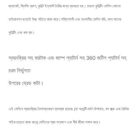
জ্যাকেট, স্লিপিং ব্যাগ, কুইল্ট ইত্যাদি তৈরির জন্য ব্যবহৃত হয়। চায়না কুইল্টিং মেশিন কোনো
ভাইরাবশন ছাড়াই উচ্চ গতিতে কাজ করে।শক্তিশালী এবং অনমনীয় মেশিন বডি, ভাল মানের
কুইল্টিং এবং কম শব্দ।
স্বয়ংক্রিয় সহ বারটাক এবং জাম্প প্যাটার্ন সহ 360 জটিল প্যাটার্ন সহ
চরম নির্ভুলতা
উপরের থ্রেড কাটা।
এই মেশিনে স্বয়ংক্রিয় তৈলাক্তকরণ ব্যবস্থা রয়েছে (যা অ্যান্টি-ঘর্ষণ উপাদান, বল স্ক্রু এবং রৈখিক
গাইডওয়েতে কাজ করে) মেশিনের শ্রম সংরক্ষণ এবং দীর্ঘ জীবন সক্ষম করে।