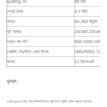
quilting বেধ
80 মিমি
সেলাই দৈর্ঘ্য
3-7 মিমি
ক্ষমতা
80-350 মি/ঘন্টা
সুই প্রকার
24/180 23/160 2
প্রধান খাদ গতি
600-1500 আরপিএম
ভোল্টেজ, বৈদ্যুতিক একক বিশেষ
380v/50hz, 220v/
ক্ষমতা
11 কিলোওয়াট
সুবিধাদি :
1500 rpm সহ উচ্চ গতির কম্পিউটারাইজড মাল্টি নিডেল কুইল্টিং মেশিন প্রধানত ম্যাট্রেস,