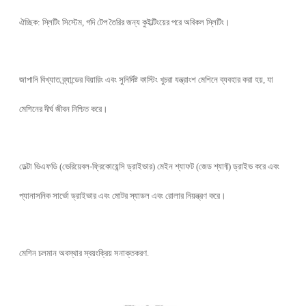
ঐচ্ছিক: স্লিটিং সিস্টেম, গদি টেপ তৈরির জন্য কুইল্টিংয়ের পরে অবিকল স্লিটিং।
জাপানি বিখ্যাত ব্র্যান্ডের বিয়ারিং এবং সুনির্দিষ্ট কাস্টিং খুচরা যন্ত্রাংশ মেশিনে ব্যবহার করা হয়, যা
মেশিনের দীর্ঘ জীবন নিশ্চিত করে।
ডেল্টা ভিএফডি (ভেরিয়েবল-ফ্রিকোয়েন্সি ড্রাইভার) মেইন শ্যাফট (জেড শ্যাফ্ট) ড্রাইভ করে এবং
প্যানাসনিক সার্ভো ড্রাইভার এবং মোটর স্যাডল এবং রোলার নিয়ন্ত্রণ করে।
মেশিন চলমান অবস্থার স্বয়ংক্রিয় সনাক্তকরণ.