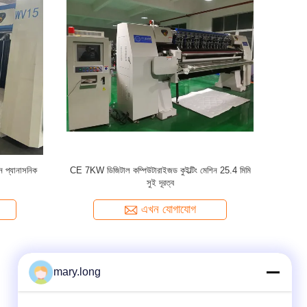
িন প্যানাসনিক
CE 7KW ডিজিটাল কম্পিউটারাইজড কুইল্টিং মেশিন 25.4 মিমি
কম্প
সুই দূরত্ব
এখন যোগাযোগ
mary.long