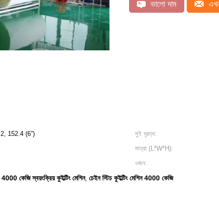
ভালো দাম
এখন
2, 152.4 (6”)
সুই দূরত্ব:
মাত্রা (L*W*H):
ওজন:
4000 কেজি স্বয়ংক্রিয় কুইল্টিং মেশিন
চেইন স্টিচ কুইল্টিং মেশিন 4000 কেজি
,
,