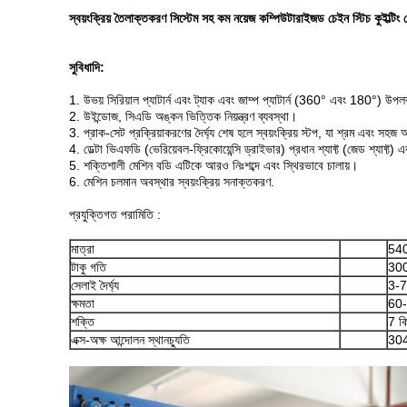
স্বয়ংক্রিয় তৈলাক্তকরণ সিস্টেম সহ কম নয়েজ কম্পিউটারাইজড চেইন স্টিচ কুইল্টিং 
সুবিধাদি:
1. উভয় সিরিয়াল প্যাটার্ন এবং ট্যাক এবং জাম্প প্যাটার্ন (360° এবং 180°) উপল
2. উইন্ডোজ, সিএডি অঙ্কন ভিত্তিক নিয়ন্ত্রণ ব্যবস্থা।
3. প্রাক-সেট প্রক্রিয়াকরণের দৈর্ঘ্য শেষ হলে স্বয়ংক্রিয় স্টপ, যা শ্রম এবং সহ
4. ডেল্টা ভিএফডি (ভেরিয়েবল-ফ্রিকোয়েন্সি ড্রাইভার) প্রধান শ্যাফ্ট (জেড শ্যাফ্ট) 
5. শক্তিশালী মেশিন বডি এটিকে আরও নিঃশব্দে এবং স্থিরভাবে চালায়।
6. মেশিন চলমান অবস্থার স্বয়ংক্রিয় সনাক্তকরণ.
প্রযুক্তিগত পরামিতি :
মাত্রা
540
টাকু গতি
30
সেলাই দৈর্ঘ্য
3-7
ক্ষমতা
60-2
শক্তি
7 ক
এক্স-অক্ষ আন্দোলন স্থানচ্যুতি
304