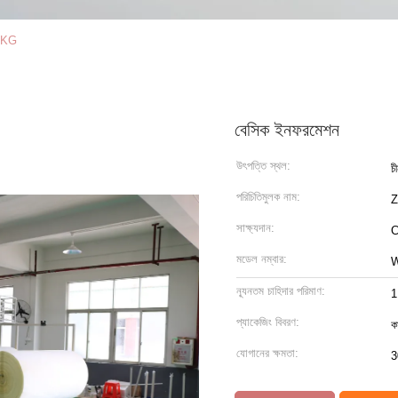
000KG
বেসিক ইনফরমেশন
উৎপত্তি স্থল:
চ
পরিচিতিমুলক নাম:
সাক্ষ্যদান:
মডেল নম্বার:
ন্যূনতম চাহিদার পরিমাণ:
1
প্যাকেজিং বিবরণ:
কা
যোগানের ক্ষমতা:
3