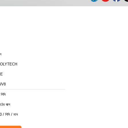
ীন
ZOLYTECH
CE
WV8
 পিসি
ঠের বাক্স
0 / পিসি / মাস