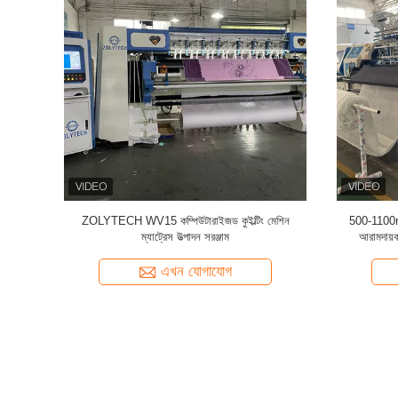
ুইল্টিং মেশিন
ZOLYTECH WV15 কম্পিউটারাইজড কুইল্টিং মেশিন
500-1100rpm
ম্যাট্রেস উত্পাদন সরঞ্জাম
আরামদায়ক
এখন যোগাযোগ