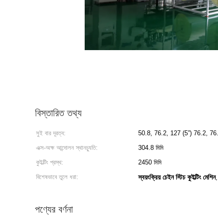
বিস্তারিত তথ্য
সুই বার দূরত্ব:
50.8, 76.2, 127 (5”) 76.2, 76.
এক্স-অক্ষ আন্দোলন স্থানচ্যুতি:
304.8 মিমি
কুইল্টিং প্রস্থ:
2450 মিমি
বিশেষভাবে তুলে ধরা:
স্বয়ংক্রিয় চেইন স্টিচ কুইল্টিং মেশিন
পণ্যের বর্ণনা