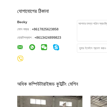
যোগাযোগের ঠিকানা
Becky
ফোন নম্বর :
+8617825623858
হোয়াটসঅ্যাপ :
+8613424899823
অধিক কম্পিউটারাইজড কুইল্টিং মেশিন