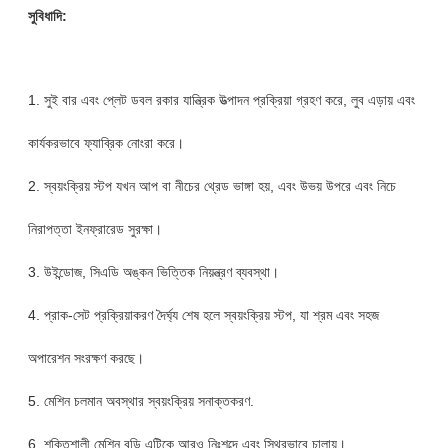
সুবিধাদি:
1. সুই বার এবং প্লেট ডবল রকার যান্ত্রিক উত্পাদন প্রক্রিয়া গ্রহণ করে, লুব এড়ায় এবং
কার্যকরভাবে ফ্যাব্রিক নোংরা করে।
2. স্বয়ংক্রিয় স্টপ যখন আপ বা নীচের থ্রেড ভাঙ্গা হয়, এবং উভয় উপরে এবং নিচে
নিরাপত্তা ইনফ্রারেড সুরক্ষা।
3. উইন্ডোজ, সিএডি অঙ্কন ভিত্তিক নিয়ন্ত্রণ ব্যবস্থা।
4. প্রাক-সেট প্রক্রিয়াকরণ দৈর্ঘ্য শেষ হলে স্বয়ংক্রিয় স্টপ, যা শ্রম এবং সহজ
অপারেশন সংরক্ষণ করছে।
5. মেশিন চলমান অবস্থার স্বয়ংক্রিয় সনাক্তকরণ.
6. শক্তিশালী মেশিন বডি এটিকে আরও নিঃশব্দে এবং স্থিরভাবে চালায়।